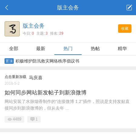
版主会务
版主会务
收藏
今日:
0
主题:
3
排名:
29
全部
最新
热门
热帖
精华
积极维护防汛救灾网络秩序倡议书
置顶
点击重新加载
马庆喜
2018-5-2
如何同步网站新发帖子到新浪微博
网站安装了水脉烟香制作的“连接微博 1.2”插件，照说是支持发贴直
接同步到新浪微博的，但从去年 ...
4489
1