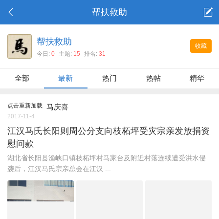
帮扶救助
帮扶救助
收藏
今日:
0
主题:
15
排名:
31
全部
最新
热门
热帖
精华
点击重新加载
马庆喜
2017-11-4
江汉马氏长阳则周公分支向枝柘坪受灾宗亲发放捐资
慰问款
湖北省长阳县渔峡口镇枝柘坪村马家台及附近村落连续遭受洪水侵
袭后，江汉马氏宗亲总会在江汉 ...