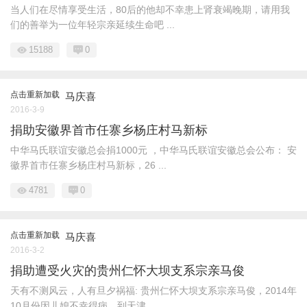
当人们在尽情享受生活，80后的他却不幸患上肾衰竭晚期，请用我
们的善举为一位年轻宗亲延续生命吧 ...
15188
0
点击重新加载
马庆喜
2016-3-9
捐助安徽界首市任寨乡杨庄村马新标
中华马氏联谊安徽总会捐1000元 ，中华马氏联谊安徽总会公布： 安
徽界首市任寨乡杨庄村马新标，26 ...
4781
0
点击重新加载
马庆喜
2016-3-2
捐助遭受火灾的贵州仁怀大坝支系宗亲马俊
天有不测风云，人有旦夕祸福: 贵州仁怀大坝支系宗亲马俊，2014年
10月份因儿媳不幸得病，到天津 ...