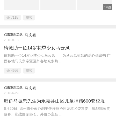
19图
7115
0
点击重新加载
马庆喜
2016-8-18
请救助一位14岁花季少女马云凤
请救助一位14岁花季少女马云凤——为马云凤捐款的爱心倡议书 广
西各地马氏宗亲暨区外各地众多热 ...
4666
0
点击重新加载
马庆喜
2016-6-29
归侨马振忠先生为永嘉县山区儿童捐赠600套校服
6月20日, 温州市外侨办副主任许捷协同龙湾区委常委、统战部长贾
黎春、统战部副部长、外侨办主任 ...