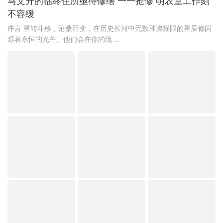
马文升的临终住所亟待修缮 一一抢修 明农堂工作刻
不容缓
序言 星转斗移，沧桑巨变，在历史长河中无数璀璨耀眼的星辰都闪
烁着永恒的光芒。他们会在你的流 ...