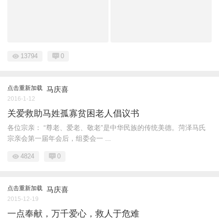
13794
0
点击重新加载
马庆喜
2016-1-12
关爱救助马姓孤寡贫困老人倡议书
各位宗亲： “尊老、爱老、敬老”是中华民族的传统美德。菏泽马氏
宗亲会第一届年会后，组委会一 ...
4824
0
点击重新加载
马庆喜
2015-12-19
一点奉献，万千爱心，救人于危难