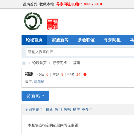
设为首页
收藏本站
寻亲问祖QQ群：300673010
论坛首页
家族新闻
参会联谊
寻亲问祖
马
»
论坛首页
›
寻亲问祖
›
福建
中
福建
今日:
0
|
主题:
9
|
排名:
14
华
版主:
马老师
马
发新帖
氏
网
全部主题
最新
热门
热帖
精华
更多
本版块或指定的范围内尚无主题