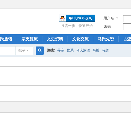
用户名
只需一步，快速开始
密码
氏族谱
宗支源流
文史资料
文化交流
马氏先贤
古
热搜:
寻亲
世系
马氏族谱
马援
马超
帖子
搜
索