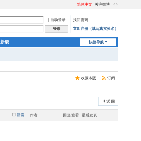
繁体中文
关注微博
切
换
自动登录
找回密码
到
宽
立即注册（填写真实姓名）
登录
版
迹新貌
快捷导航
收藏本版
|
订阅
返 回
新窗
作者
回复/查看
最后发表