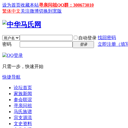
设为首页
收藏本站
寻亲问祖QQ群：300673010
繁体中文
关注微博
切换到宽版
找回密码
自动登录
密码
立即注册（填
登录
只需一步，快速开始
快捷导航
论坛首页
家族新闻
参会联谊
寻亲问祖
马氏族谱
宗支源流
文史资料