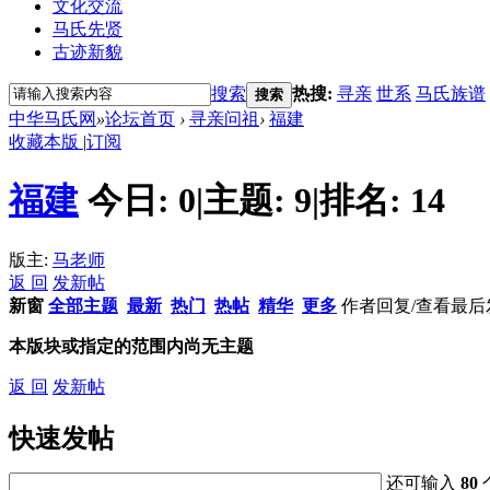
文化交流
马氏先贤
古迹新貌
搜索
热搜:
寻亲
世系
马氏族谱
搜索
中华马氏网
»
论坛首页
›
寻亲问祖
›
福建
收藏本版
|
订阅
福建
今日:
0
|
主题:
9
|
排名:
14
版主:
马老师
返 回
发新帖
新窗
全部主题
最新
热门
热帖
精华
更多
作者
回复/查看
最后
本版块或指定的范围内尚无主题
返 回
发新帖
快速发帖
还可输入
80