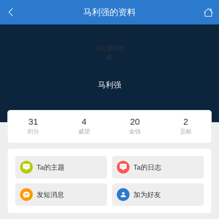
马利强的资料
点击重新加
载
马利强
31
4
20
2
积分
威望
金钱
贡献
Ta的主题
Ta的日志
发短消息
加为好友