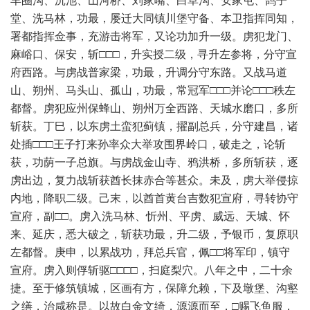
羊圈沟、沉池、山河桥、刘家嘴、白草沟、安家屯、鸽子
堂、洗马林，功最，屡迁大同镇川堡守备、本卫指挥同知，
署都指挥佥事，充游击将军，又论功加升一级。虏犯龙门、
麻峪口、保安，斩□□□，升实授二级，寻升左参将，分守宣
府西路。与虏战普家梁，功最，升调分守东路。又战马道
山、朔州、马头山、孤山，功最，常冠军□□□并论□□□秩左
都督。虏犯应州保蜂山、朔州万全西路、天城水磨口，多所
斩获。丁巳，以东虏土蛮犯蓟镇，擢副总兵，分守建昌，诸
处插□□□王子打来孙率众大举攻围界岭口，破走之，论斩
获，功荫一子总旗。与虏战金山寺、鸦洪桥，多所斩获，逐
虏出边，复力战斩获酋长抹赤合等甚众。未及，虏大举侵掠
内地，降职二级。己末，以酋首黄台吉数犯宣府，寻转协守
宣府，副□□。虏入洗马林、忻州、平虏、威远、天城、怀
来、延庆，悉大破之，斩获功最，升二级，予银币，复原职
左都督。庚申，以累战功，拜总兵官，佩□□将军印，镇守
宣府。虏入则俘斩驱□□□□，扫庭梨穴。八年之中，二十余
捷。至于修筑镇城，区画有方，保障允赖，下及墩堡、沟壑
之缮，治咸称是。以故白金文绮，源源而至，□赐飞鱼服，