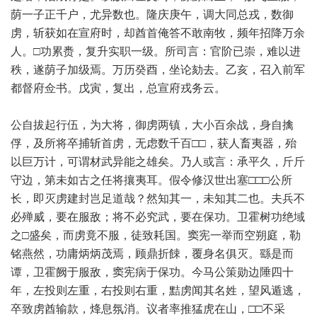
荫一子正千户，尤异数也。隆庆庚午，调大同总戎，数御
虏，斩获如在宣府时，却酋首俺答不敢南牧，频年招降万余
人。□功累赉，复升实职一级。所司言：官阶已崇，难以进
秩，遂荫子加级焉。万历癸酉，坐论劾去。乙亥，召入前军
都督府佥书。戊寅，复出，总宣府戎务云。
公自拔起行伍，为大将，御虏两镇，大小百余战，身自擒
俘，及所将卒捕斩首虏，无虑数千百□□，获人畜夷器，殆
以巨万计，可谓材武异能之雄矣。乃人或言：承平久，斤斤
守边，第未如古之任将攘夷耳。假令修汉世出塞□□□公所
长，即灭虏建封岂足道哉？然知其一，未知其二也。夫兵不
必殚威，要在服敌；将不必究武，要在保功。卫霍树功绝域
之□盛矣，而虏竟不服，徒致耗国。窦宪一举而空朔庭，勒
铭燕然，功庸炳炳茂焉，顾鼎折餗，覆身名俱灭。繇是而
谭，卫霍阙于服敌，窦宪病于保功。今马公策勋边陲四十
年，左投则左重，右投则右重，黠虏闻其名姓，望风遁逃，
卒致虏酋输款，烽息氛消。议者率推猛虎在山，□□不采