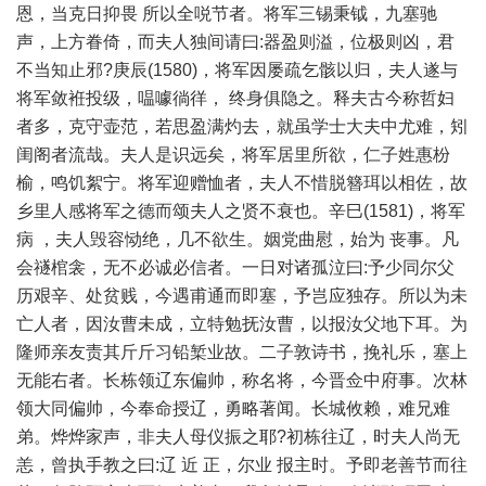
恩，当克日抑畏 所以全哾节者。将军三锡秉钺，九塞驰
声，上方眷倚，而夫人独间请曰:器盈则溢，位极则凶，君
不当知止邪?庚辰(1580)，将军因屡疏乞骸以归，夫人遂与
将军敛袵投级，嗢噱徜徉， 终身俱隐之。释夫古今称哲妇
者多，克守壶范，若思盈满灼去，就虽学士大夫中尤难，矧
闺阁者流哉。夫人是识远矣，将军居里所欲，仁子姓惠枌
榆，鸣饥絮宁。将军迎赠恤者，夫人不惜脱簪珥以相佐，故
乡里人感将军之德而颂夫人之贤不衰也。辛巳(1581)，将军
病 ，夫人毁容恸绝，几不欲生。姻党曲慰，始为 丧事。凡
会禭棺衾，无不必诚必信者。一日对诸孤泣曰:予少同尔父
历艰辛、处贫贱，今遇甫通而即塞，予岂应独存。所以为未
亡人者，因汝曹未成，立特勉抚汝曹，以报汝父地下耳。为
隆师亲友责其斤斤习铅椠业故。二子敦诗书，挽礼乐，塞上
无能右者。长栋领辽东偏帅，称名将，今晋佥中府事。次林
领大同偏帅，今奉命授辽，勇略著闻。长城攸赖，难兄难
弟。烨烨家声，非夫人母仪振之耶?初栋往辽，时夫人尚无
恙，曾执手教之曰:辽 近 正，尔业 报主时。予即老善节而往