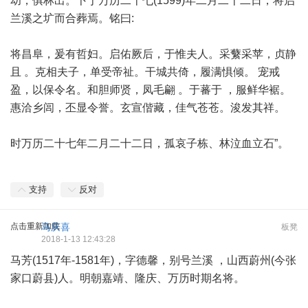
幼，俱林出。卜于万历二十七(1599)年二月二十二日，将启
兰溪之圹而合葬焉。铭曰:
将昌阜，爰有哲妇。启佑厥后，于惟夫人。采蘩采苹，贞静
且 。克相夫子，单受帝祉。干城共倚，履满惧倾。 宠戒
盈，以保令名。和胆师贤，凤毛翩 。于蕃于 ，服鲜华裾。
惠洽乡闾，丕显令誉。玄宣偕藏，佳气苍苍。浚发其祥。
时万历二十七年二月二十二日，孤哀子栋、林泣血立石”。
支持
反对
点击重新加载
马庆喜
板凳
2018-1-13 12:43:28
马芳(1517年-1581年)，字德馨，别号兰溪 ，山西蔚州(今张
家口蔚县)人。明朝嘉靖、隆庆、万历时期名将。