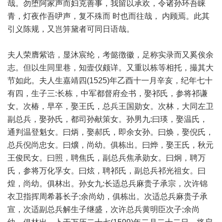
哉。勿堕阿家声而妇克善事，我留以承欢，令诸孙环吾睐
青，灯夜作吾吚声，复不殊而 时也而往哉， 内顾焉。此其
引义陈规，又岂笄黛者可同日语哉。
夫人荣膺紫诰，显沐宸纶，考懿徴徽，足称实录而又奚俟余
志。但以生同里巷，知壸仪颇详。又重以栋等相托，撮其大
节如此。夫人生嘉靖四(1525)年乙酉十一月辛亥，纪年七十
有四，生子三:长栋，中军都督府佥书，娶祁氏，参将祁谦
女。次椿，早卒，娶王氏，总兵王国勋女。次林，大同左卫
副总兵，娶孙氏，都司孙献策女。孙男九:曰瑛，娶温氏，
通判温登魁女。曰炳，娶郝氏，即余女孙。曰焕，娶倪氏，
总兵倪尚忠女。曰爌，尚幼。俱栋出。曰烨，娶王氏，秋元
王俊民女。曰照，聘焦氏，副总兵焦承勋女。曰炯，聘万
氏，参将万化孚女。曰炫，聘祁氏，副总兵祁光祖女。曰
煌，尚幼。俱林出。孙女九:长适总兵麻贵子承宗，次许锦
衣卫指挥周希暮长子;余尚幼，俱栋出。次适总兵麻贵子承
宣，次适副总兵解生子继盛，次许总兵黄明臣次子;余尚