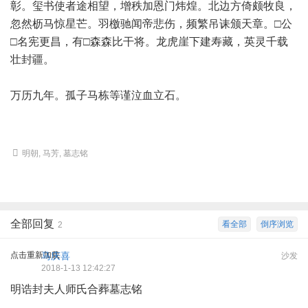
彰。玺书使者途相望，增秩加恩门炜煌。北边方倚颇牧良，
忽然枥马惊星芒。羽檄驰闻帝悲伤，频繁吊诔颁天章。□公
□名宪更昌，有□森森比干将。龙虎崖下建寿藏，英灵千载
壮封疆。
万历九年。孤子马栋等谨泣血立石。
明朝
,
马芳
,
墓志铭
全部回复
看全部
倒序浏览
2
点击重新加载
马庆喜
沙发
2018-1-13 12:42:27
明诰封夫人师氏合葬墓志铭