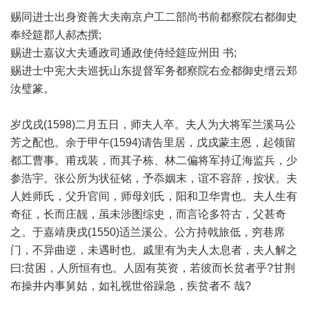
赐同进士出身资善大夫南京户工二部尚书前都察院右都御史
奉经筵郡人郝杰撰;
赐进士嘉议大夫通政司通政使侍经筵应州田 书;
赐进士中宪大夫巡抚山东提督军务都察院右佥都御史缙云郑
汝璧篆。
岁戊戌(1598)二月五日，师夫人卒。夫人为大将军兰溪马公
芳之配也。余于甲午(1594)请告里居，戊戌蒙主恩，起领留
都工曹事。甫戎装，而其子栋、林二偏将军持辽海监兵，少
参浩宇。张公所为状征铭，予忝姻末，谊不容辞，按状。夫
人姓师氏，父升官间，师母刘氏，阳和卫华胄也。夫人生有
奇征，长而庄靓，虽未涉图综史，而言论多符古，父甚奇
之。于嘉靖庚戌(1550)适兰溪公。公方持戟旅低，穷巷席
门，不异曲逆，未遇时也。戚里有为夫人太息者，夫人解之
曰:贫困，人所恒有也。人固有英资，若彼而长贫者乎?甘荆
布操井内事舅姑，如礼视世俗躁急，疾贫者不 哉?