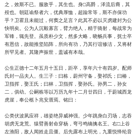
之，效斯不已。服敌乎，其生也。身□高爵，泽流后裔，其
殁也。朝廷谕祭者六，优典厚恤，超踰常等，斯不亦保功
乎？卫霍且未能过，何窦之足言？此其不必以灭虏建封为公
快明矣。公为人沉毅寡言，臂力绝人，精于骑射，每战常为
军锋，辄先登。虽质朴少文，然多大略，晓畅兵事，抚士卒
有恩信，故能推坚陷阵，所向有功，乃其行谊修洁，又将材
所罕见者。其隆声振世，盖诚有本哉。
公生正德十二年五月十五日，距卒，享年六十有四岁。配师
氏封一品夫人。生三子：曰栋，蔚州守备，娶祁氏；曰椿，
卫指挥，娶王氏；曰林，卫指挥，娶孙氏。孙男二，孙女
二，俱幼。公嗣栋等以万历九年十二月廿四日，于蔚城西龙
虎崖，奉公柩卜兆安厝焉。铭曰：
公类伏波夙应祥，雄姿绝异威神强。少年跳身白刃场，志吞
胡虏无龙荒。猿臂善射命穿杨，弯弓鸣镝擒名王。右□上谷
左渔阳，敌人闻姓走且僵。后先露布上明光，九重悦怿纶音