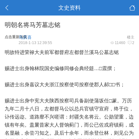
文史资料
明朝名将马芳墓志铭
点击重新加载
马庆喜
楼主
2018-1-13 12:39:55
11460
2
明故特进荣禄大夫前军都督府左都督兰溪马公墓志铭
赐进士出身翰林院国史编修同修会典经筵…□震撰；
赐进士出身嘉议大夫浙江按察使司按察使郡人郝□□书；
赐进士出身中宪大夫陕西按察司兵备副使蒲坂任□篆。万历
九年二月十八日，左都督马公以总兵官镇守宣府，终于位，
讣传远迩。道路靡不兴嗟谓：封疆失名将云。公勋望重，边
镇有年矣。盖曩昔家大人督饷蓟门，而公已佐戎府镇蓟，成
名显融，余尝习知之。及后十余年，而余登仕林，则见公为