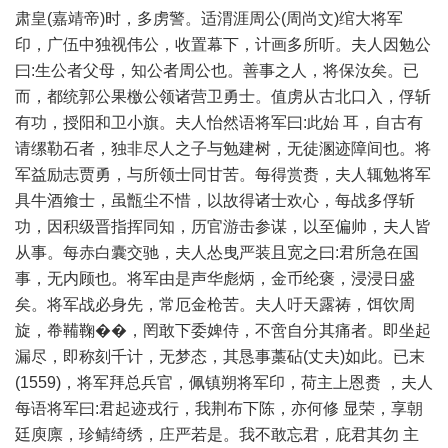
肃皇(嘉靖帝)时，多虏警。适渭涯周公(周尚文)绾大将军
印，广伍中独视伟公，收置幕下，计画多所听。夫人因勉公
曰:生公者父母，知公者周公也。善事之人，将保汝矣。已
而，都统郭公果檄公领诸营卫勇士。值虏从古北口入，俘斩
有功，授阳和卫小旗。夫人怡然语将军曰:此始 耳，自古有
请缧勒石者，独非尽人之子与勉建树，无徒溷迹障间也。将
军益励志贾勇，与所领士同甘苦。每得赏赉，夫人辄勉将军
具牛酒飨士，虽甑尘不惜，以故得诸士欢心，每战多俘斩
功，因积级晋指挥同知，历官游击参谋，以至偏帅，夫人皆
从事。每赤白囊交驰，夫人怂曳严装且宽之曰:君所急在国
事，无内顾也。将军由是声华彪炳，金币纶褒，浸浸日盛
矣。将军战必身先，常厄金枪苦。夫人吁天露祷，饵饮周
旋，帣鞴鞠��，罔敢下委婢侍，不啻自分其痛者。即坐起
漏尽，即称刻千计，无梦态，其恳事藁砧(丈夫)如此。已末
(1559)，将军拜总兵官，佩镇朔将军印，荷主上恩赉 ，夫人
每语将军曰:君起迹戎行，我荆布下陈，亦何修 显荣，享朝
廷庾廪，珍鲭绮绣，庄严若是。我不敢忘君，庇君其勿 主