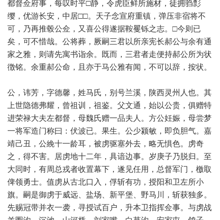
都督佥府事，每叹时平□静，令虎臣鲜所施材，徒拥驺彯
缨，优游长安，中居□□。天子念宣府重镇，弹压非宿将不
可，乃再推毂公佥，又喜公得遂据鞍矍铄之志。□今则已
矣，可不惜哉。公将葬，厥嗣三君以所亲宪长郝公与余有通
家之雅，则请先寓书诣余。既而，三君者走便持郝公所为状
徴铭。余重郝公命，且亦于马公雅有闻，不可以辞，按状。
公，讳芳，字德馨，姓马氏，别号兰溪，陕西灵州人也。其
上世隐德弗耀，曾祖训，祖鉴。父文通，始以公贵，俱赠特
进荣禄大夫左都督，母魏氏赠一品夫人。方公妊娠，母尝梦
一将军造门称曰：伏波已。果生。公少颍敏，即负胆气。嘉
靖己丑，公絻十一龄耳，被虏驱塞外去，略无惧色。虏奇
之，得不害。居虏地十二年，具谙边事。岁庚子乃脱归。至
大同时，有周总戎者收置幕下，遂见任用，总督军门，檄取
俾领勇士。值虏从古北口入，俘斩有功，授阳和卫左所小
旗。嗣是御虏于威远、盐场、新平堡、野马川，斩获独多。
先赐冠带并衣一袭，寻授试百户，升本卫指挥佥事。与虏战