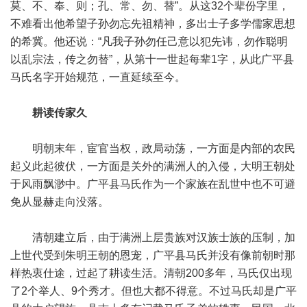
莫、不、奉、则；孔、常、勿、替”。从这32个辈份字里，
不难看出他希望子孙勿忘先祖精神，多出士子多学儒家思想
的希冀。他还说：“凡我子孙勿任己意以犯先讳，勿作聪明
以乱宗法，传之勿替”，从第十一世起每辈1字，从此广平县
马氏名字开始规范，一直延续至今。
耕读传家久
明朝末年，宦官当权，政局动荡，一方面是内部的农民
起义此起彼伏，一方面是关外的满洲人的入侵，大明王朝处
于风雨飘渺中。广平县马氏作为一个家族在乱世中也不可避
免从显赫走向没落。
清朝建立后，由于满洲上层贵族对汉族士族的压制，加
上世代受到朱明王朝的恩宠，广平县马氏并没有像前朝时那
样热衷仕途，过起了耕读生活。清朝200多年，马氏仅出现
了2个举人、9个秀才。但也大都不得意。不过马氏却是广平