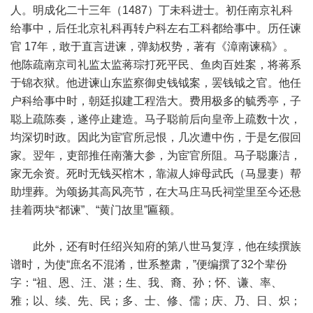
人。明成化二十三年（1487）丁未科进士。初任南京礼科
给事中，后任北京礼科再转户科左右工科都给事中。历任谏
官 17年，敢于直言进谏，弹劾权势，著有《漳南谏稿》。
他陈疏南京司礼监太监蒋琮打死平民、鱼肉百姓案，将蒋系
于锦衣狱。他进谏山东监察御史钱钺案，罢钱钺之官。他任
户科给事中时，朝廷拟建工程浩大。费用极多的毓秀亭，子
聪上疏陈奏，遂停止建造。马子聪前后向皇帝上疏数十次，
均深切时政。因此为宦官所忌恨，几次遭中伤，于是乞假回
家。翌年，吏部推任南藩大参，为宦官所阻。马子聪廉洁，
家无余资。死时无钱买棺木，靠淑人婶母武氏（马显妻）帮
助埋葬。为颂扬其高风亮节，在大马庄马氏祠堂里至今还悬
挂着两块“都谏”、“黄门故里”匾额。
此外，还有时任绍兴知府的第八世马复淳，他在续撰族
谱时，为使“庶名不混淆，世系整肃，”便编撰了32个辈份
字：“祖、恩、汪、湛；生、我、裔、孙；怀、谦、率、
雅；以、续、先、民；多、士、修、儒；庆、乃、日、炽；