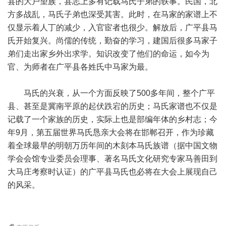
县的大户望族，县志上多有记载马氏子弟的轶事。民国，北
方多战乱，马氏子弟也深受其害。此时，在马家的家谱上不
仅显示着人丁的减少，入官宦者也很少。解放后，广平县马
氏开始复兴。尚儒的传统，勤奋的学习，建国后很多马家子
弟们走出家乡外出求学。知识改变了他们的命运，如今为
官、为师者在广平县各姓氏中马家为最。
马氏的兴衰，从一个方面反映了500多年间，整个广平
县、甚至是冀南平原的起伏跌宕的历史；马氏家谱也不仅是
记载了一个家族的历史，实际上也是部编年体的乡村志；今
年9月，第五届世界马氏恳亲大会将在邯郸召开，作为珍藏
着全球最早的明朝万历年间的木刻本马氏族谱（据中国文物
学会会馆专业委员会理事、著名马氏文化研究专家马善田到
大马庄考察时认证）的广平县马氏也必将在大会上展现自己
的风采。