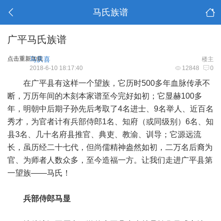
马氏族谱
广平马氏族谱
点击重新加载
马庆喜
楼主
2018-6-10 18:17:40
12848
0
在广平县有这样一个望族，它历时500多年血脉传承不
断，万历年间的木刻本家谱至今完好如初；它显赫100多
年，明朝中后期子孙先后考取了4名进士、9名举人、近百名
秀才，为官者计有兵部侍郎1名、知府（或同级别）6名、知
县3名、几十名府县推官、典吏、教渝、训导；它源远流
长，虽历经二十七代，但尚儒精神盎然如初，二万名后裔为
官、为师者人数众多，至今造福一方。让我们走进广平县第
一望族——马氏！
兵部侍郎马显