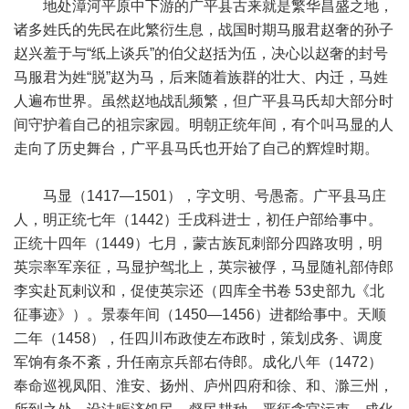
地处漳河平原中下游的广平县古来就是繁华昌盛之地，
诸多姓氏的先民在此繁衍生息，战国时期马服君赵奢的孙子
赵兴羞于与“纸上谈兵”的伯父赵括为伍，决心以赵奢的封号
马服君为姓“脱”赵为马，后来随着族群的壮大、内迁，马姓
人遍布世界。虽然赵地战乱频繁，但广平县马氏却大部分时
间守护着自己的祖宗家园。明朝正统年间，有个叫马显的人
走向了历史舞台，广平县马氏也开始了自己的辉煌时期。
马显（1417—1501），字文明、号愚斋。广平县马庄
人，明正统七年（1442）壬戌科进士，初任户部给事中。
正统十四年（1449）七月，蒙古族瓦刺部分四路攻明，明
英宗率军亲征，马显护驾北上，英宗被俘，马显随礼部侍郎
李实赴瓦剌议和，促使英宗还（四库全书卷 53史部九《北
征事迹》）。景泰年间（1450—1456）进都给事中。天顺
二年（1458），任四川布政使左布政时，策划戌务、调度
军饷有条不紊，升任南京兵部右侍郎。成化八年（1472）
奉命巡视凤阳、淮安、扬州、庐州四府和徐、和、滁三州，