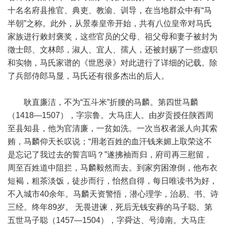
十名名府县推官、典吏、教渝、训导，在当地群众中有“马
半朝”之称。此外，从景泰皇帝开始，共有八位皇帝对马氏
家族进行敕封褒奖，这些官员的父母、祖父母和妻子被封为
徵士郎、文林郎，淑人、宜人、孺人，还被封赐了一些虚职
和实物，马氏家谱的《世恩录》对此进行了详细的记载。除
了兵部侍郎马显，马氏还有很多杰出的后人。
耿直廉洁，不为“五斗米”折腰的马麟。第四世马麟
（1418—1507），字宗鲁。大马庄人。由岁贡授任陕西周
至县知县，他为官清廉，一贫如洗。一次当权者派人向其索
贿，马麟仰天长叹说；“用老百姓的血汗钱来媚上取荣这不
是忘记了我过去的誓言吗？”遂拂袖而归，府司再三慰留，
周至百姓道中阻拦，马麟毅然而去。到家穷困潦倒，他布衣
短褐，粗茶淡饭，徒步而行，怡然自得，每日唯读书为好，
不入城市40余年。马麟天资警悟，潜心理学，治易、书、诗
三经。终年89岁。 无畏进谏，死后无钱安葬的马子聪。第
五世马子聪（1457—1504），字舜达、号漳南。大马庄