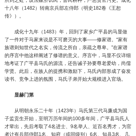
所到之处，设法赈济饥民，督民耕种，严惩贪官污吏。成化
十八年（1482）转南京兵部左侍郎（明史182卷《王恕
传》）。
成化十九年（1483）年，回到了家乡广平县的马显做
了一件对于马家来说是不可磨灭的大事——修家谱。“家有
族谱则知世代之名实，传流之所自，亲疏之尊卑。”在家谱
的序言中他这样阐述了修谱的意义。序言中，马显不仅详细
地考证了广平县马氏的源流，还告诫子孙要尊老爱幼，尚儒
学贤。此后，在族人的提携和激励下，马氏内部形成了奋发
读书、竞争上进的氛围，马氏子弟开始大规模进入官场。
显赫门第
从明朝永乐二十年（1423年）马氏第三代马廉成为国
子监贡生开始，至明万历年间的100多年间，广平县马氏人
才辈出，先后考取了4名进士、9名举人、近百名秀才，为官
者计有兵部侍郎1名、知府（或同级别）6名、知县3名、几