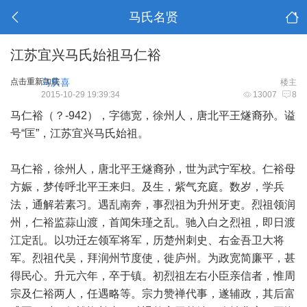
马氏名贤
江苏宜兴马氏始祖马仁裕
点击重新加载
马庆喜
楼主
2015-10-29 19:39:34
13007
8
马仁裕（？-942），字德宽，徐州人，唐北平王燧裔孙。谥
号“匡”，江苏宜兴马氏始祖。
马仁裕，徐州人，唐北平王燧裔孙，世为武宁军校。仁裕母
方娠，梦传呼北平王来归。及生，紫气充庭。数岁，学兵
法，通解若素习。遇乱南奔，事烈祖为升州牙吏。烈祖领润
州，仁裕监蒜山渡，首闻朱瑾之乱。驰入白之烈祖，即日渡
江定乱。以功迁左领军将军，历楚州刺史、右金吾卫大将
军。烈祖代吴，拜润州节度使，徙庐州。为政宽简廉平，甚
得民心。升元六年，卒于镇。初烈祖左右小臣亲信者，惟周
宗及仁裕两人，任遇略等。宗力赞禅代事，遂辅政，其后富