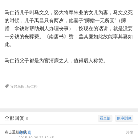
马仁裕儿子叫马文义，娶大将军朱业的女儿为妻，马文义死
的时候，儿子禹昌只有两岁，他妻子“赙赠一无所受”（赙
赠：拿钱财帮助别人办理丧事），按现在的话讲，就是没要
一分钱的丧葬费。《南唐书》赞：盖其廉如此故能率其妻如
此。
马仁裕父子都是为官清廉之人，值得后人称赞。
宜兴马氏
,
马仁裕
全部回复
看全部
倒序浏览
8
点击重新加载
马庆喜
沙发