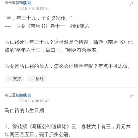
点击重新加载
马庆喜
#
7
2016-7-9 16:04:26
"卒，年三十九，子文义别传。”
---- 马令《南唐书》卷十一 列传第六
马仁裕死时年三十九？这显然是个错误，陆游《南唐书》记
载的“卒年六十三，谥曰匡。”则更符合事实。
马令是马仁裕的后人，怎么会记错卒年呢？有点不可思议。
支持
反对
点击重新加载
马庆喜
#
8
2016-8-4 08:00:49
马仁裕的出生日期
1、徐铉撰《马匡公神道碑铭》云：春秋六十有三，升元六
年闰三月五日，薨于庐州公署。