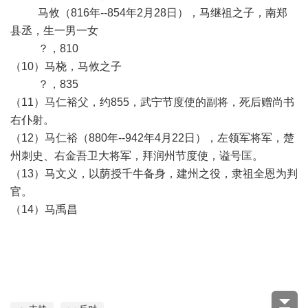
马攸（816年--854年2月28日），马继祖之子，南郑
县丞，生一男一女
？，810
（10）马桡，马攸之子
？，835
（11）马仁裕父，约855，武宁节度使的副将，死后赠尚书
右仆射。
（12）马仁裕（880年--942年4月22日），左领军将军，楚
州刺史、右金吾卫大将军，拜润州节度使，谥号匡。
（13）马文义，以荫授千牛备身，建州之役，隶祖全恩为判
官。
（14）马禹昌