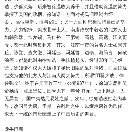
诰，少孤流落，后来被徐温收为养子，并且借助徐温的势力
掌握了吴国的政柄。徐知诰一方面对杨氏旧臣竭力怀
柔，“高位重爵，推与宿旧”；另一方面则积极扶持自己的势
力。大力招徕、奖拔北来士人。南唐政权中著名的北方人士
如韩熙载、常梦锡、马仁裕、王彦铸、高越、高远、江文蔚
等，都于此时聚集起来。其次，江南一带的著名人士如宋齐
丘、陈觉、查文徽、冯延巳、冯延鲁、边镐、游简言、何敬
涂等，都是此时由徐知诰一手扶植起来。经过20年苦心经
营，徐知诰不仅大大缓和了杨氏旧臣的敌对情绪，而且拉拢
起支持他的北方人与江南人两大势力，所谓“羽翼大成，伸
佐弥众”。终于在吴天祚三年（公元937年），徐知诰废黜吴
帝杨溥，登上皇位，国号大齐，年号 昪元。“上下顺从，人
无异意”，“国中夷然无易姓之戚”。次年，徐知诰改姓名为李
昪，改国号为唐。于是，在乱世之中，以继承唐祚为己任、
求天下一统的南唐国走上了中国历史的舞台。
@牛恒新