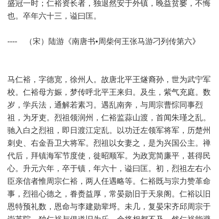
盛冠一时；仁裕资长者，独退然安于外镇，晚益贫窭，不悔
也。卒年六十三，谥曰匡。
---- （宋）陆游《南唐书•
周柴何王张马游刁列传第六
》
马仁裕，字德宽，徐州人。故唐北平王燧裔孙，世为武宁军
校。仁裕母方娠，梦传呼北平王来归。及生，紫气充庭。数
岁，学兵法，通解若素习。遇乱南奔，与周宗曹悰同事烈
祖，为牙吏。烈祖领润州，仁裕监蒜山渡，首闻朱瑾之乱。
驰入白之烈祖，即日渡江定乱。以功迁左领军将军，历楚州
刺史、右金吾卫大将军。烈祖以女妻之，是为兴国公主。禅
代后，拜镇海军节度使，徙昭顺军。为政宽简廉平，甚得民
心。升元六年，卒于镇，年六十，谥曰匡。初，烈祖左右小
臣亲信者惟周宗仁裕，两人任遇略等。仁裕既与宗力赞革命
事，烈祖心德之，眷赉益厚，常晏勋旧于天泉阁。仁裕以旧
恩特预礼数，恩命与李建勋辈埒。未几，复晏宋齐邱周宗于