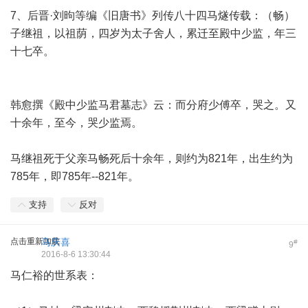
7、后晋·刘昫等编《旧唐书》列传八十四马燧传载：（畅）
子继祖，以祖荫，四岁为太子舍人，累迁至殿中少监，年三
十七卒。
韩愈撰《殿中少监马君墓志》云：而分府少傅卒，哭之。又
十余年，至今，哭少监焉。
马继祖死于父亲马畅死后十余年，则约为821年，出生约为
785年，即785年--821年。
支持
反对
点击重新加载
马庆喜
#
9
2016-8-6 13:30:44
马仁裕的世系表：