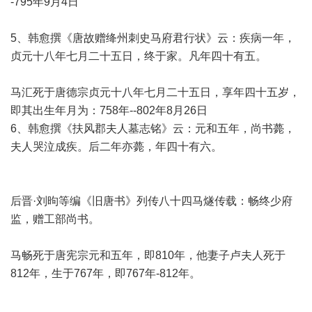
-795年9月4日
5、韩愈撰《唐故赠绛州刺史马府君行状》云：疾病一年，
贞元十八年七月二十五日，终于家。凡年四十有五。
马汇死于唐德宗贞元十八年七月二十五日，享年四十五岁，
即其出生年月为：758年--802年8月26日
6、韩愈撰《扶风郡夫人墓志铭》云：元和五年，尚书薨，
夫人哭泣成疾。后二年亦薨，年四十有六。
后晋·刘昫等编《旧唐书》列传八十四马燧传载：畅终少府
监，赠工部尚书。
马畅死于唐宪宗元和五年，即810年，他妻子卢夫人死于
812年，生于767年，即767年-812年。