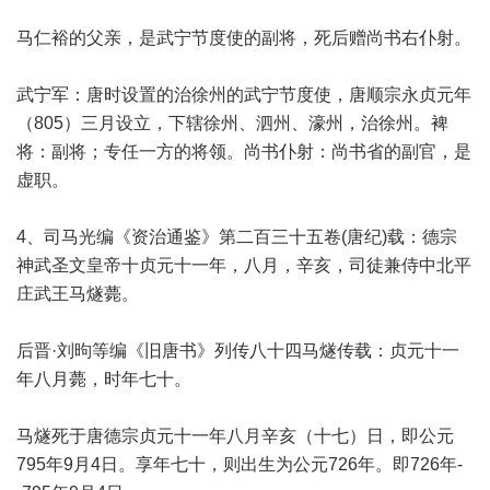
马仁裕的父亲，是武宁节度使的副将，死后赠尚书右仆射。
武宁军：唐时设置的治徐州的武宁节度使，唐顺宗永贞元年
（805）三月设立，下辖徐州、泗州、濠州，治徐州。裨
将：副将；专任一方的将领。尚书仆射：尚书省的副官，是
虚职。
4、司马光编《资治通鉴》第二百三十五卷(唐纪)载：德宗
神武圣文皇帝十贞元十一年，八月，辛亥，司徒兼侍中北平
庄武王马燧薨。
后晋·刘昫等编《旧唐书》列传八十四马燧传载：贞元十一
年八月薨，时年七十。
马燧死于唐德宗贞元十一年八月辛亥（十七）日，即公元
795年9月4日。享年七十，则出生为公元726年。即726年-