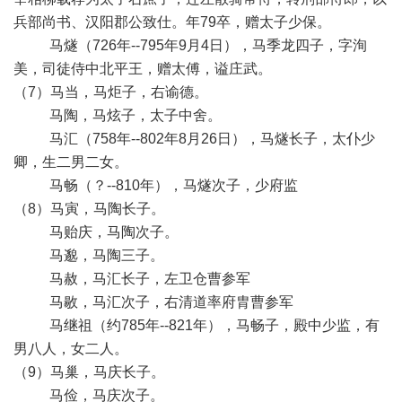
兵部尚书、汉阳郡公致仕。年79卒，赠太子少保。
马燧（726年--795年9月4日），马季龙四子，字洵
美，司徒侍中北平王，赠太傅，谥庄武。
（7）马当，马炬子，右谕德。
马陶，马炫子，太子中舍。
马汇（758年--802年8月26日），马燧长子，太仆少
卿，生二男二女。
马畅（？--810年），马燧次子，少府监
（8）马寅，马陶长子。
马贻庆，马陶次子。
马邈，马陶三子。
马赦，马汇长子，左卫仓曹参军
马敭，马汇次子，右清道率府胄曹参军
马继祖（约785年--821年），马畅子，殿中少监，有
男八人，女二人。
（9）马巢，马庆长子。
马俭，马庆次子。