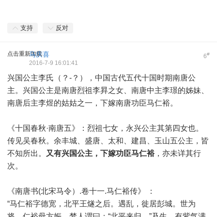
支持
反对
点击重新加载
马庆喜
#
6
2016-7-9 16:01:41
兴国公主李氏（？-？），中国古代五代十国时期南唐公
主。兴国公主是南唐烈祖李昪之女、南唐中主李璟的姊妹、
南唐后主李煜的姑姑之一，下嫁南唐功臣马仁裕。
《十国春秋·南唐五》：烈祖七女，永兴公主其第四女也。
传见吴春秋。余丰城、盛唐、太和、建昌、玉山五公主，皆
不知所出。
又有兴国公主，下嫁功臣马仁裕
，亦未详其行
次。
《南唐书(北宋马令）.卷十一.马仁裕传》 ：
“马仁裕字德宽，北平王燧之后。遇乱，徙居彭城。世为
将。仁裕母方娠，梦人谓曰：“北平来归。”及生，有紫气满