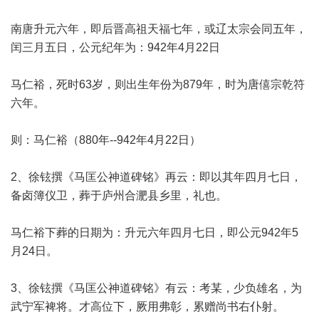
南唐升元六年，即后晋高祖天福七年，或辽太宗会同五年，
闰三月五日，公元纪年为：942年4月22日
马仁裕，死时63岁，则出生年份为879年，时为唐僖宗乾符
六年。
则：马仁裕（880年--942年4月22日）
2、徐铉撰《马匡公神道碑铭》再云：即以其年四月七日，
备卤簿仪卫，葬于庐州合淝县乡里，礼也。
马仁裕下葬的日期为：升元六年四月七日，即公元942年5
月24日。
3、徐铉撰《马匡公神道碑铭》有云：考某，少负雄名，为
武宁军裨将。才高位下，厥用弗彰，累赠尚书右仆射。