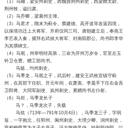
（1）马岫，梁安州刺史，西魏授荆州刺史，西梁赠太尉、
荆州牧，谥曰肃。
（2）马乔卿，梁襄州主簿。
（3）马君才，隋末为蓟令。窦建德、高开道等攻逼四境，
以保境功迁上大将军、开府仪同三司。唐朝建立后，奉燕王
李艺表入奏，擢拜右武候大将军、封南阳郡公。尚书郎李华
为其撰碑文。
（4）马珉，州举明经高第，三命为开州万岁令，官至左玉
钤卫仓曹。赠工部尚书。
马懿，均州刺史。
（5）马季龙，马珉之子，武后时，建安王武攸宜镇守蓟
州，在其部下任职。开元年间，在萧嵩、李暠手下任右金吾
卫郎将、大同军副使、岚州刺史。累赠尚书左仆射。
（6）马炬，马季龙长子
马？，马季龙次子，失载
马炫（713年—791年10月4日），马季龙三子，字弱
翁，一字抱元，任郓州、阆州刺史、大理少卿、润州刺史，
宰相柳载荐为太子右庶子，迁左散骑常侍，转刑部侍郎，以