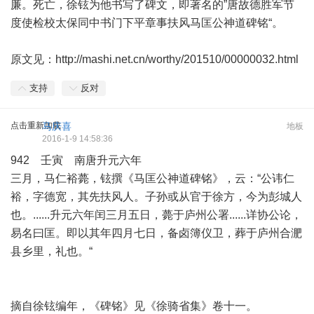
廉。死亡，徐铉为他书写了碑文，即著名的”唐故德胜军节
度使检校太保同中书门下平章事扶风马匡公神道碑铭“。
原文见：
http://mashi.net.cn/worthy/201510/00000032.html
支持
反对
点击重新加载
马庆喜
地板
2016-1-9 14:58:36
942 壬寅 南唐升元六年
三月，马仁裕薨，铉撰《马匡公神道碑铭》，云：“公讳仁
裕，字德宽，其先扶风人。子孙或从官于徐方，今为彭城人
也。......升元六年闰三月五日，薨于庐州公署......详协公论，
易名曰匡。即以其年四月七日，备卤簿仪卫，葬于庐州合淝
县乡里，礼也。“
摘自徐铉编年，《碑铭》见《徐骑省集》卷十一。