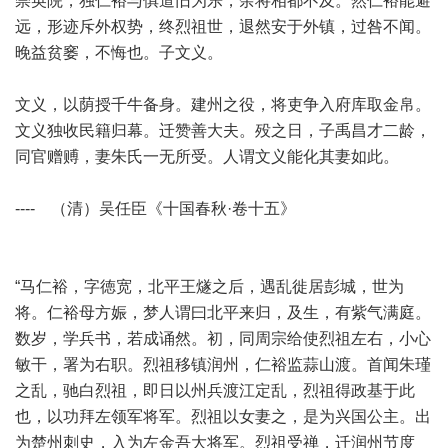
崇英院，独仁裕与俱道旧为乐，余将相都不及。然仁裕能避
远，形迹斥外权势，终烈祖世，退然安于外镇，过咎不闻。
晚益贫窭，不悔也。子文义。
文义，以荫授千牛备身。建州之役，将吏争入府库取金帛。
文义独收民籍归幕。迁赞善大夫。殁之日，子禹昌才二龄，
同官赠赙，妻朱氏一无所受。人谓文义能化其妻如此。
---- （清）吴任臣《十国春秋·卷十五》
“马仁裕，字徳宽，北平王燧之后，遇乱徙居彭城，世为
将。仁裕母方娠，梦人谓曰北平来归，及生，有紫气满庭。
数岁，学兵书，若成诵然。初，同周宗给使烈祖左右，小心
敏干，署为右职。烈祖移镇润州，仁裕监蒜山渡。首闻朱瑾
之乱，驰白烈祖，即日以州兵渡江定乱，烈祖得政基于此
也，以功拜左领军将军。烈祖以女妻之，是为兴国公主。出
为楚州刺史，入为左金吾大将军。烈祖受禅，迁润州节度