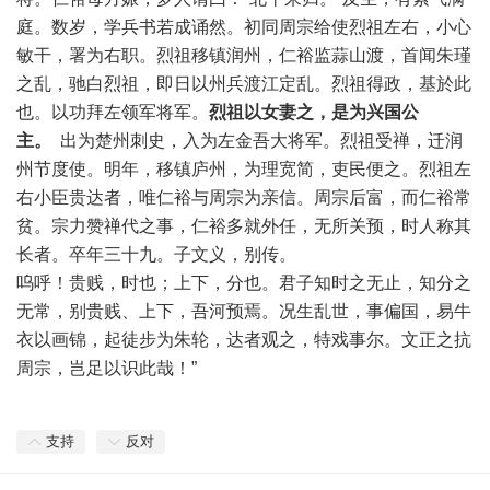
庭。数岁，学兵书若成诵然。初同周宗给使烈祖左右，小心
敏干，署为右职。烈祖移镇润州，仁裕监蒜山渡，首闻朱瑾
之乱，驰白烈祖，即日以州兵渡江定乱。烈祖得政，基於此
也。以功拜左领军将军。
烈祖以女妻之，是为兴国公
主。
出为楚州刺史，入为左金吾大将军。烈祖受禅，迁润
州节度使。明年，移镇庐州，为理宽简，吏民便之。烈祖左
右小臣贵达者，唯仁裕与周宗为亲信。周宗后富，而仁裕常
贫。宗力赞禅代之事，仁裕多就外任，无所关预，时人称其
长者。卒年三十九。子文义，别传。
呜呼！贵贱，时也；上下，分也。君子知时之无止，知分之
无常，别贵贱、上下，吾河预焉。况生乱世，事偏国，易牛
衣以画锦，起徒步为朱轮，达者观之，特戏事尔。文正之抗
周宗，岂足以识此哉！”
支持
反对