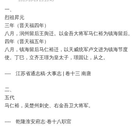
2015-10-29 23:13:45
一、
烈祖昇元
三年（晋天福四年）
八月，润州留后王舆迁。以金吾大将军马仁裕为镇海留后。
四年（晋天福五年）
八月，镇海留后马仁裕迁，以天威统军卢文进为镇海节度
使。丁巳，立齐王璟为皇太子，璟固让，从之。
---- 江苏省通志稿·大事志 | 卷十三 南唐
二、
五代
马仁裕，吴楚州刺史、右金吾卫大将军。
---- 乾隆淮安府志·卷十八职官