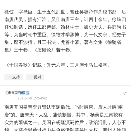
徐铉，字鼎臣，生于五代乱世，曾仕吴睿帝作为校书郎，后
南唐代吴，据有江淮，又仕南唐三主，计四十余年。徐铉四
任知制诰，历任工部侍郎、翰林学士、御史大夫、兵部尚书
等，为当时朝中重臣。徐铉才学渊博，为一代文宗，经史子
集，靡不涉猎，且工书法，尤善小篆。著有文集《徐骑省
集》三十卷，《质疑论》若干卷。
《十国春秋》记载：升元六年，三月庐州马仁裕卒。
支持
反对
点击重新加载
马庆喜
#
5
2016-7-9 15:54:42
南唐开国皇帝李昪冒认李渊后代。当时叫唐。后人才叫“南
唐”的。唐末天下大乱，藩镇割据。其中，杨吴是江南较有
实力的藩镇之一。吴国在杨隆演嗣位后，政治混乱，人心不
稳。大将徐温通过权力斗争逐渐独掌吴国大权。海州人徐知