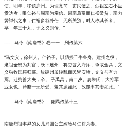
使。明年，移镇庐州。为理宽简，吏民便之。烈祖左右小臣
贵达者，唯仁裕与周宗为亲信。周宗后富而仁裕常贫，宗力
赞禅代之事，仁裕多就外任，无所关预，时人称其长者。
卒，年三十九，子文义别传。”
---- 马令《南唐书》卷十一 列传第六
“马文义，徐州人。仁裕子。以荫授千牛备身。建州之役，
隶祖全恩为判官，既下建州，将吏皆入府库，争取金具，文
义独收民籍归幕。故建州虽经乱而民皆安堵，文义与有力
焉。迁赞善大夫，卒。 子禹昌，甫二岁。妻朱氏，大将军
业女也。赙赠一无所受。盖其廉如此，故能率其妻如此。”
---- 马令《南唐书》 廉隅传第十三
南唐烈祖李昪的女儿兴国公主嫁给马仁裕为妻。