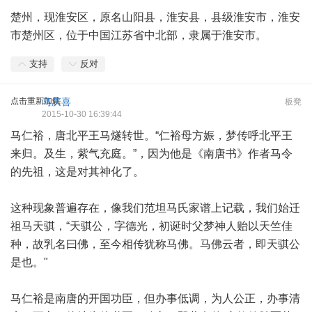
楚州，现淮安区，原名山阳县，淮安县，县级淮安市，淮安
市楚州区，位于中国江苏省中北部，隶属于淮安市。
支持
反对
点击重新加载
马庆喜
板凳
2015-10-30 16:39:44
马仁裕，唐北平王马燧转世。“仁裕母方娠，梦传呼北平王
来归。及生，紫气充庭。”，因为他是《南唐书》作者马令
的先祖，这是对其神化了。
这种现象普遍存在，像我们范坦马氏家谱上记载，我们始迁
祖马天骐，“天骐公，字德光，初诞时父梦神人贻以天竺佳
种，故乳名曰佛，至今相传犹称马佛。马佛云者，即天骐公
是也。"
马仁裕是南唐的开国功臣，但办事低调，为人公正，办事清