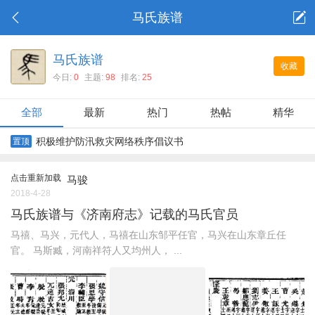
马氏族谱
马氏族谱
收藏
今日:
0
主题:
98
排名:
25
全部
最新
热门
热帖
精华
积极维护防汛救灾网络秩序倡议书
置顶
点击重新加载
马骏
2018-4-28
马氏族谱与《济南府志》记载的马氏官员
马禧、马兴，元代人，马禧在山东邹平任官，马兴在山东章丘任
官。 马斯臧，河南祥符人又均州人， ...