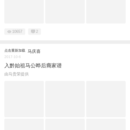
10657
2
点击重新加载
马庆喜
2017-10-6
入黔始祖马公晔后裔家谱
由马贵荣提供