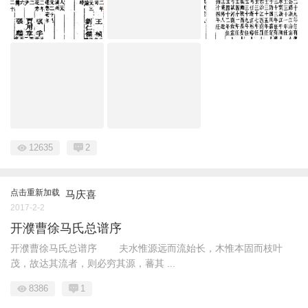
12635
2
点击重新加载
马庆喜
2017-2-2
开濮曹徐马氏总谱序
开濮曹徐马氏总谱序 夫水惟源远而流始长，木惟本固而枝叶
茂，故达其流者，则必穷其源，蕃其 ...
8386
1