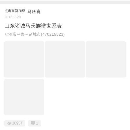
点击重新加载
马庆喜
2016-9-28
山东诸城马氏族谱世系表
@治富～鲁～诸城市(470215523)
10957
1