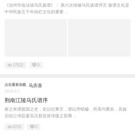
《汝州市临汝镇马氏族谱》： 第六次续修马氏族谱序言 族谱文化是
中华民族五千年灿烂文化的重要 ...
17522
0
点击重新加载
马庆喜
2018-8-3
荆南江陵马氏谱序
家之有谱犹国之史，史以纪事言，谱以序昭穆，所系均重矣，吾族
启祖公讳廷銮实汉新息侯讳援之苗裔 ...
6723
0