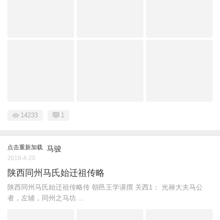
14233
1
点击重新加载
马骏
2018-4-20
陕西同州马氏始迁祖传略
陕西同州马氏始迁祖传略传 朝邑王学谟撰 关西1： 光禄大夫马公
者，左辅，同州之马坊 ...