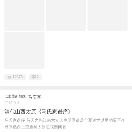
12678
2
点击重新加载
马庆喜
2017-9-4
清代山西太原《马氏家谱序》
马氏家谱序 马氏之先江南六安人也明季徙居宁夏遂世以军功显至今
日岿然西土望族矣太原总戎衡闻君 ...