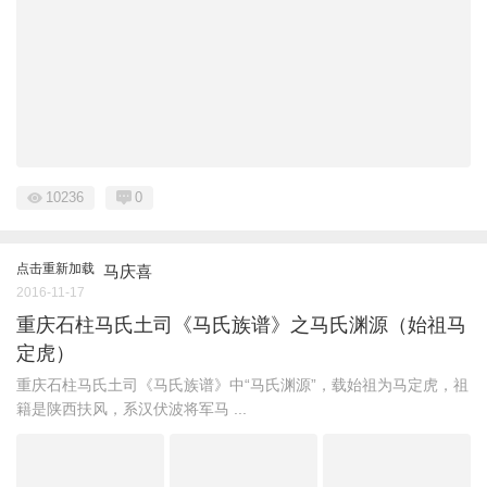
10236
0
点击重新加载
马庆喜
2016-11-17
重庆石柱马氏土司《马氏族谱》之马氏渊源（始祖马
定虎）
重庆石柱马氏土司《马氏族谱》中“马氏渊源”，载始祖为马定虎，祖
籍是陕西扶风，系汉伏波将军马 ...