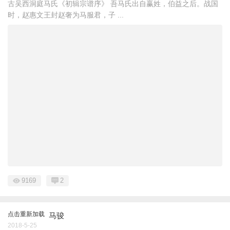
古吴西洞庭马氏《初辑宗谱序》 吾马氏出自赢姓，伯益之后。战国
时，赵惠文王封赵奢为马服君，子 ...
9169
2
点击重新加载
马骏
2018-5-25