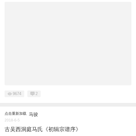
9674
2
点击重新加载
马骏
2018-6-5
古吴西洞庭马氏《初辑宗谱序》