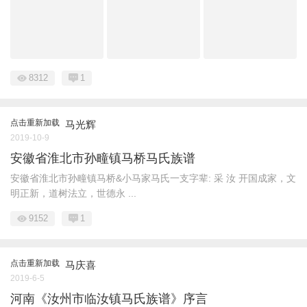
8312
1
点击重新加载
马光辉
2019-10-9
安徽省淮北市孙疃镇马桥马氏族谱
安徽省淮北市孙疃镇马桥&小马家马氏一支字辈: 采 汝 开国成家，文
明正新，道树法立，世德永 ...
9152
1
点击重新加载
马庆喜
2019-6-5
河南《汝州市临汝镇马氏族谱》序言