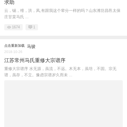
求助
云，锡，维，洪，凤,有跟我这个辈分一样的吗？山东潍坊昌邑太保
庄甘棠马氏 ...
1674
1
点击重新加载
马骏
2018-10-26
江苏常州马氏重修大宗谱序
重修大宗谱序 水无源，虽流，不远。木无本，虽培，不固。宗无
谱，虽存，不立。豫虑宗谱岁久而未 ...