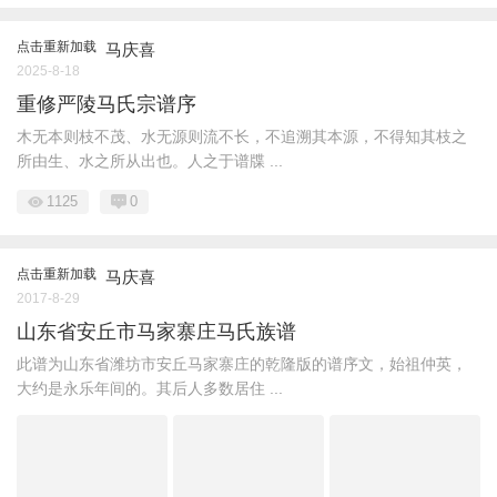
点击重新加载
马庆喜
2025-8-18
重修严陵马氏宗谱序
木无本则枝不茂、水无源则流不长，不追溯其本源，不得知其枝之
所由生、水之所从出也。人之于谱牒 ...
1125
0
点击重新加载
马庆喜
2017-8-29
山东省安丘市马家寨庄马氏族谱
此谱为山东省潍坊市安丘马家寨庄的乾隆版的谱序文，始祖仲英，
大约是永乐年间的。其后人多数居住 ...