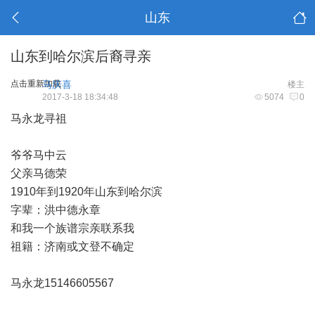
山东
山东到哈尔滨后裔寻亲
点击重新加载
马庆喜
楼主
2017-3-18 18:34:48
5074
0
马永龙寻祖
爷爷马中云
父亲马德荣
1910年到1920年山东到哈尔滨
字辈：洪中德永章
和我一个族谱宗亲联系我
祖籍：济南或文登不确定
马永龙15146605567