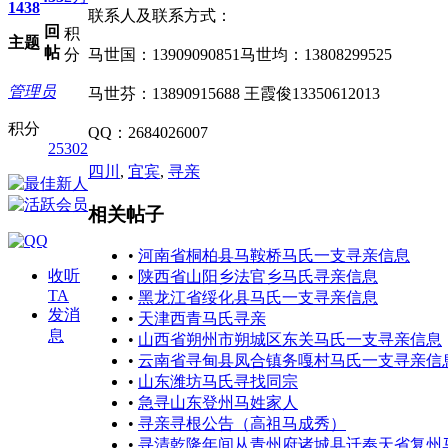
1438
联系人及联系方式：
回
积
主题
帖
分
马世国：13909090851马世均：13808299525
管理员
马世芬：13890915688 王霞俊13350612013
积分
QQ：2684026007
25302
四川
,
宜宾
,
寻亲
相关帖子
•
河南省桐柏县马鞍桥马氏一支寻亲信息
收听
•
陕西省山阳乡法官乡马氏寻亲信息
TA
•
黑龙江省绥化县马氏一支寻亲信息
发消
•
天津西青马氏寻亲
息
•
山西省朔州市朔城区东关马氏一支寻亲信息
•
云南省寻甸县凤合镇务嘎村马氏一支寻亲信
•
山东潍坊马氏寻找同宗
•
急寻山东登州马姓家人
•
寻亲寻根公告（高祖马成秀）
•
寻清乾隆年间从青州府诸城县迁奉天省复州