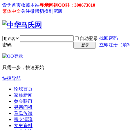
设为首页
收藏本站
寻亲问祖QQ群：300673010
繁体中文
关注微博
切换到宽版
找回密码
自动登录
密码
立即注册（填
登录
只需一步，快速开始
快捷导航
论坛首页
家族新闻
参会联谊
寻亲问祖
马氏族谱
宗支源流
文史资料