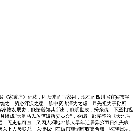
(据《家秉序》记载，即后来的马家祠，现在的四川省宜宾市翠
谱统之，势必泮涣之患，族中贤者深为之虑；且先祖为子孙所
解家族发展史，能按谱知其所出，能明世次，辩亲疏，不至相视
6月组成“天池马氏族谱编撰委员会”，欲编一部完整的《天池马
远，无史籍可查，又因人稠地窄族人早年迁居异乡而日久失联，
与以下人员联系，以便我们在编撰族谱时收支合族，收族归宗。