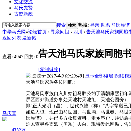
文化交流
马氏先贤
古迹新貌
搜索
热搜:
寻亲
世系
马氏族谱
搜索
中华马氏网
»
论坛首页
›
寻亲问祖
›
四川
›
告天池马氏家族同胞
返回列表
发新帖
告天池马氏家族同胞
查看:
4947
|
回复:
0
[复制链接]
发表于 2017-4-9 09:29:48
|
显示全部楼层
|
阅读模
天池马氏家族各位同胞：
天池马氏家族自入川始祖马胜公约于清朝康熙初年湖
屏区西郊街道办事处天池村天池组、天池公园旁），
排“正大光明（昌），世代兴隆（祥）”八字辈谱
如途人也。现已由马世国、马世均、马世春、马世芬
马庆喜
氏族谱》，并已多方收集资料，走乡串户，拜访族
难以查寻各支派（房系）去向。现特发此网贴，告
433
2万