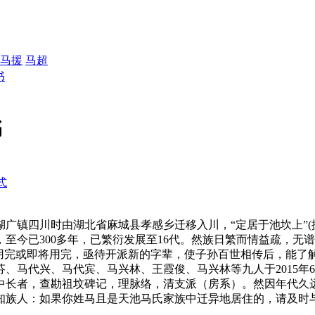
马援
马超
书
书
式
广镇四川时由湖北省麻城县孝感乡迁移入川，“定居于池坎上”
至今已300多年，已繁衍发展至16代。然族日繁而情益疏，无
已用完或即将用完，亟待开派新的字辈，使子孙百世相传后，能了
、马代兴、马代宾、马兴林、王霞俊、马兴林等九人于2015年
中长者，查勘祖坟碑记，理脉络，清支派（房系）。然因年代久
知族人：如果你姓马且是天池马氏家族中迁异地居住的，请及时