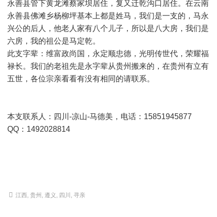
永善县管下黄龙滩蔡家坝居住，复又迁乾沟口居住。在云南
永善县佛滩乡杨柳坪基本上都是姓马，我们是一支的，马永
兴公的后人，他老人家有八个儿子，所以是八大房，我们是
六房，我的祖公是马定乾。
此支字辈：维富政尚国，永定顺忠德，光明传世代，荣耀福
禄长。我们的老祖先是永字辈从贵州搬来的，在贵州有立有
五世，各位宗亲看看有没有相同的请联系。
本支联系人：四川-凉山-马德美，电话：15851945877
QQ：1492028814
江西
,
贵州
,
遵义
,
四川
,
寻亲