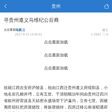
贵州
寻贵州遵义马维纪公后裔
点击重新加载
马庆喜
楼主
2017-8-15 14:40:53
5942
0
点击重新加载
点击重新加载
点击重新加载
祖籍江西吉安府庐陵县，祖由江西迁贵州遵义府绥阳县，小
地名岩孔赖井塆，立有五世。于清朝顺治年间由贵州迁四川
省叙州府雷波县天姑密永盛场管下泸瀛沟，立有七世。因被
夷匪猖狂把房屋烧毁，将族谱烧掉，四房迁移云南省昭通府