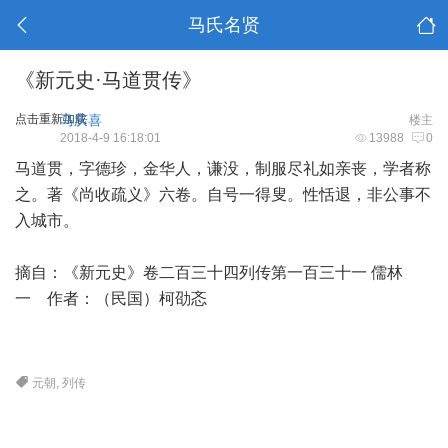
马氏名贤
《新元史·马道贯传》
点击重新加载
马庆喜
楼主
2018-4-9 16:18:01
13988
0
马道贯，字德珍，金华人，谦没，制服尽礼如亲丧，学者称
之。著《尚收疏义》六卷。自号一得叟。性恬退，非公事不
入城市。
摘自：《新元史》卷二百三十四列传第一百三十一 儒林
一 作者：（民国）柯劭忞
元朝
,
列传