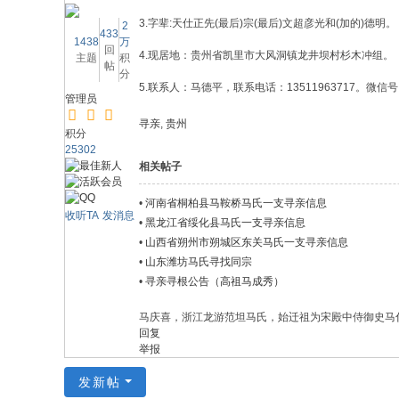
3.字辈:天仕正先(最后)宗(最后)文超彦光和(加的)德明。
2
433
1438
万
回
4.现居地：贵州省凯里市大风洞镇龙井坝村杉木冲组。
主题
积
帖
分
5.联系人：马德平，联系电话：13511963717。微信号
管理员
寻亲
,
贵州
积分
25302
相关帖子
•
河南省桐柏县马鞍桥马氏一支寻亲信息
收听TA
发消息
•
黑龙江省绥化县马氏一支寻亲信息
•
山西省朔州市朔城区东关马氏一支寻亲信息
•
山东潍坊马氏寻找同宗
•
寻亲寻根公告（高祖马成秀）
马庆喜，浙江龙游范坦马氏，始迁祖为宋殿中侍御史马
回复
举报
发新帖