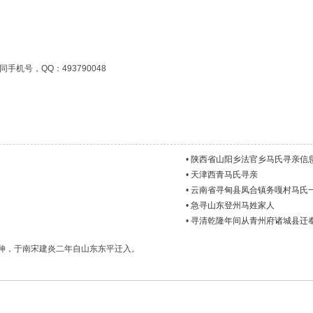
同手机号，QQ：493790048
•
陕西省山阳乡法官乡马氏寻亲信
•
天津西青马氏寻亲
•
云南省寻甸县凤合镇务嘎村马氏
•
急寻山东登州马姓家人
•
寻清乾隆年间从青州府诸城县迁
伸，于南宋建炎二年自山东东平迁入。