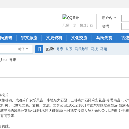
用户名
只需一步，快速开始
密码
氏族谱
宗支源流
文史资料
文化交流
马氏先贤
古
热搜:
寻亲
世系
马氏族谱
马援
马超
帖子
搜
冲寻亲 ...
索
读模式
，次搬移四川成都府广安乐尺县、小地名大石登，三移贵州石阡府安花县(今思南县)，
木冲)，七世祖文魁、文彬、文成、文芳公因1851至1861年黔东地区发生苗反(苗
区威宁县的超群公支后代到杉木冲认祖归宗(当时我支接待人员为光熙公，因当时处于
还有同宗亲。
有黄姓。