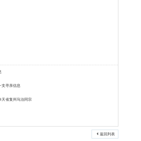
息
一支寻亲信息
奉天省复州马泊同宗
返回列表