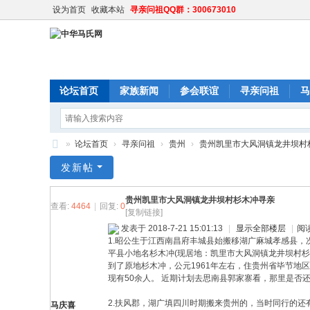
设为首页
收藏本站
寻亲问祖QQ群：300673010
论坛首页
家族新闻
参会联谊
寻亲问祖
马
»
论坛首页
›
寻亲问祖
›
贵州
›
贵州凯里市大风洞镇龙井坝村杉木
中
发新帖
华
贵州凯里市大风洞镇龙井坝村杉木冲寻亲
马
查看:
4464
|
回复:
0
[复制链接]
氏
发表于 2018-7-21 15:01:13
|
显示全部楼层
|
阅
1.昭公生于江西南昌府丰城县始搬移湖广麻城孝感县
网
平县小地名杉木冲(现居地：凯里市大风洞镇龙井坝村杉
到了原地杉木冲，公元1961年左右，住贵州省毕节地
现有50余人。 近期计划去思南县郭家寨看，那里是否
2.扶风郡，湖广填四川时期搬来贵州的，当时同行的还
马庆喜