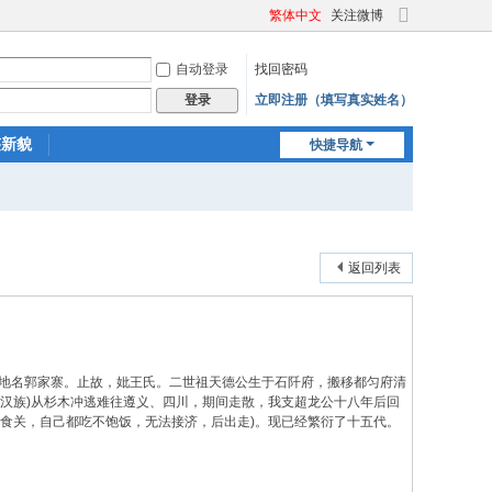
繁体中文
关注微博
切
换
自动登录
找回密码
到
宽
立即注册（填写真实姓名）
登录
版
迹新貌
快捷导航
返回列表
小地名郭家寨。止故，妣王氏。二世祖天德公生于石阡府，搬移都匀府清
族杀汉族)从杉木冲逃难往遵义、四川，期间走散，我支超龙公十八年后回
粮食关，自己都吃不饱饭，无法接济，后出走)。现已经繁衍了十五代。