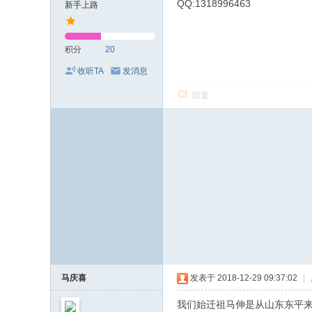
QQ:1318996463
新手上路
积分
20
收听TA
发消息
回复
马庆喜
发表于 2018-12-29 09:37:02
|
我们始迁祖马伸是从山东东平