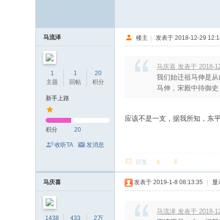
马流泽
楼主
|
发表于 2018-12-29 12:1
马庆喜 发表于 2018-12-
1
1
20
我们始迁祖马伸是从
主题
回帖
积分
马伸，宋殿中待御史，人
新手上路
应该不是一支，据我所知，东
积分
20
收听TA
发消息
回复
马庆喜
发表于 2019-1-8 08:13:35
|
显
马流泽 发表于 2018-12-
1438
433
2万