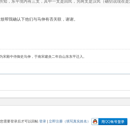
所知，东平境内有三支，其中一支是回民，另两支是汉民（确切说现在是汉民
麻烦帮我确认下他们与马伸有否关联，谢谢。
为宋殿中侍御史马伸，于南宋建炎二年自山东东平迁入。
您需要登录后才可以回帖
登录
|
立即注册（填写真实姓名）