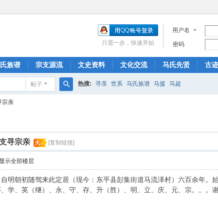
用户名
只需一步，快速开始
密码
氏族谱
宗支源流
文史资料
文化交流
马氏先贤
古
热搜:
寻亲
世系
马氏族谱
马援
马超
帖子
搜
寻宗亲
索
一支寻宗亲
火..
[复制链接]
显示全部楼层
自明朝初随驾来此定居（现今：东平县彭集街道马流泽村）六百余年。始
怀、学、英（继）、永、守、存、升（胜）、明、立、庆、元、宗。。。