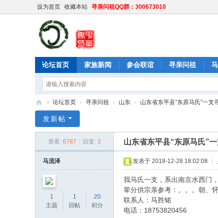
设为首页
收藏本站
寻亲问祖QQ群：300673010
论坛首页
家族新闻
参会联谊
寻亲问祖
马
»
论坛首页
›
寻亲问祖
›
山东
›
山东省东平县“东原马氏”一支
中
发新帖
华
山东省东平县“东原马氏”
查看:
6787
|
回复:
3
马
氏
马流泽
发表于 2018-12-28 18:02:08
|
网
我马氏一支，系出南京水西门，
辈分供宗亲参考：。。。朝、
1
1
20
联系人：马胜铭
主题
回帖
积分
电话：18753820456