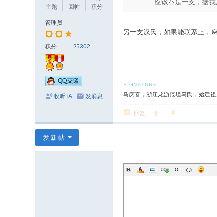
应该不是一支，据我
主题
回帖
积分
管理员
另一支汉民，如果能联系上，
积分
25302
马庆喜，浙江龙游范坦马氏，始迁祖
收听TA
发消息
回复
发新帖