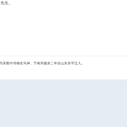
平先生。
为宋殿中侍御史马伸，于南宋建炎二年自山东东平迁入。