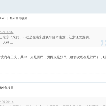
4:43
|
显示全部楼层
29 09:37
山东东平来的，不过是在南宋建炎年随帝南渡，迁浙江龙游的。
称 ...
平境内有三支，其中一支是回民，另两支是汉民（确切说现在是汉民），
示全部楼层
29 04:14