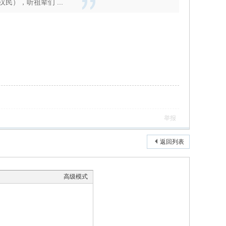
），听祖辈们 ...
举报
返回列表
高级模式