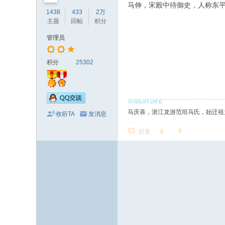
马伸，宋殿中待御史，人称东
1438
433
2万
主题
回帖
积分
管理员
积分
25302
马庆喜，浙江龙游范坦马氏，始迁祖
收听TA
发消息
回复