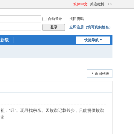
繁体中文
关注微博
切
换
自动登录
找回密码
到
宽
立即注册（填写真实姓名）
登录
版
迹新貌
快捷导航
返回列表
祖：“旺”。现寻找宗亲。因族谱记载甚少，只能提供族谱
谢谢