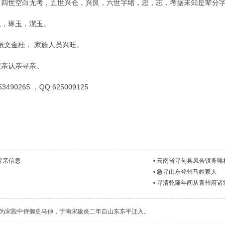
，四世空白无考，五世兴仓，兴良，六世字绪，忠，志，考据未知是辈分
玉，琢玉，潔玉。
云连振文金桂， 家族人员兴旺。
宗亲认亲寻亲。
0265 ，QQ:625009125
寻亲信息
•
云南省寻甸县凤合镇务嘎
•
急寻山东登州马姓家人
•
寻清乾隆年间从青州府诸
为宋殿中侍御史马伸，于南宋建炎二年自山东东平迁入。