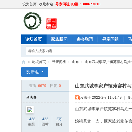
设为首页
收藏本站
寻亲问祖QQ群：300673010
论坛首页
家族新闻
参会联谊
寻亲问祖
马
»
论坛首页
›
寻亲问祖
›
山东
›
山东武城李家户镇苑寨村马姓
中
发新帖
华
山东武城李家户镇苑寨村马
查看:
6679
|
回复:
0
马
氏
马庆喜
发表于 2022-2-7 11:01:49
|
显
网
山东武城李家户镇苑寨村马姓
1438
433
2万
始祖秀龙一支，据家族老辈传
主题
回帖
积分