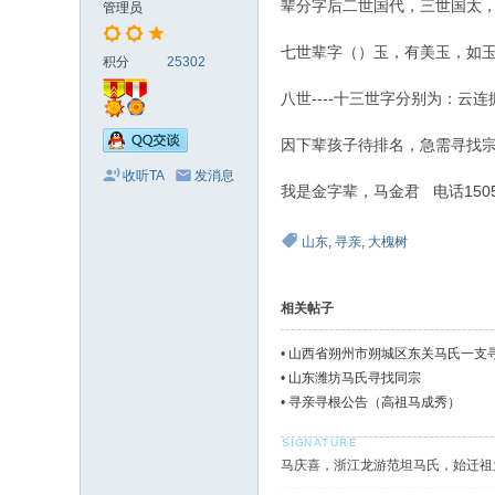
辈分字后二世国代，三世国太
管理员
七世辈字（）玉，有美玉，如
积分
25302
八世----十三世字分别为：
因下辈孩子待排名，急需寻找
收听TA
发消息
我是金字辈，马金君 电话1505349
山东
,
寻亲
,
大槐树
相关帖子
•
山西省朔州市朔城区东关马氏一支
•
山东潍坊马氏寻找同宗
•
寻亲寻根公告（高祖马成秀）
马庆喜，浙江龙游范坦马氏，始迁祖