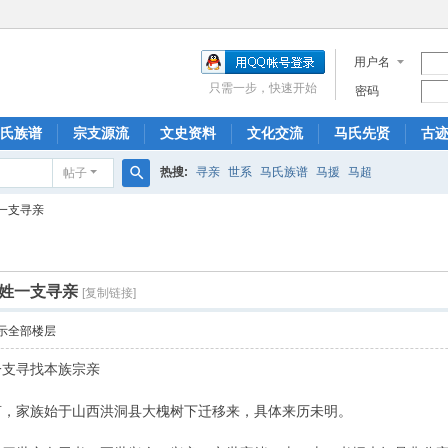
用户名
只需一步，快速开始
密码
氏族谱
宗支源流
文史资料
文化交流
马氏先贤
古
热搜:
寻亲
世系
马氏族谱
马援
马超
帖子
搜
一支寻亲
索
姓一支寻亲
[复制链接]
示全部楼层
一支寻找本族宗亲
言，家族始于山西洪洞县大槐树下迁移来，具体来历未明。