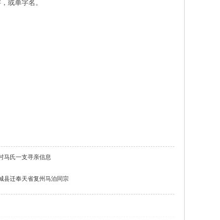
字，或单字名。
村马氏一支寻亲信息
城县迁奉天省复州马泊同宗