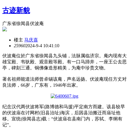
古迹新貌
广东省徐闻县伏波庵
楼主
马庆喜
2596
0
2024-9-4 10:41:10
伏波庵位於广东省徐闻县九头铺，法脉属临济宗。庵内现有大
雄宝殿、韦驮殿、观音殿等殿。有一口马蹄井，一座王公去思
亭，碑刻三通。铜佛像造形精美，为庵中珍贵文物。
著名祖师能道法师曾卓锡该庵，声名远扬。伏波庵现任方丈对
良法师，66岁，广东有，1946年出家。
纪念汉代两伏波将军(路博德和马援)平定南方而建。该县较早
的伏波庙在讨网村(旧县治址)海滨，后因县治搬迁而庙址他
移。宣统(徐闻县志)载：“伏波庙在县南门内，苏轼、李纲有
记”。