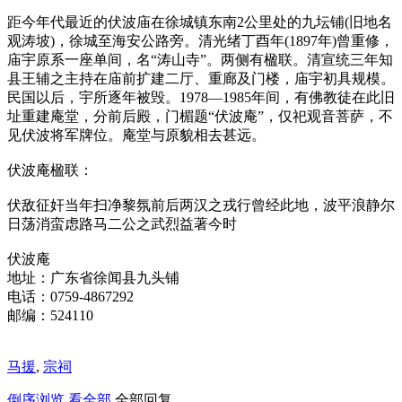
距今年代最近的伏波庙在徐城镇东南2公里处的九坛铺(旧地名
观涛坡)，徐城至海安公路旁。清光绪丁酉年(1897年)曾重修，
庙宇原系一座单间，名“涛山寺”。两侧有楹联。清宣统三年知
县王辅之主持在庙前扩建二厅、重廊及门楼，庙宇初具规模。
民国以后，宇所逐年被毁。1978—1985年间，有佛教徒在此旧
址重建庵堂，分前后殿，门楣题“伏波庵”，仅祀观音菩萨，不
见伏波将军牌位。庵堂与原貌相去甚远。
伏波庵楹联：
伏敌征奸当年扫净黎氛前后两汉之戎行曾经此地，波平浪静尔
日荡消蛮虑路马二公之武烈益著今时
伏波庵
地址：广东省徐闻县九头铺
电话：0759-4867292
邮编：524110
马援
,
宗祠
倒序浏览
看全部
全部回复