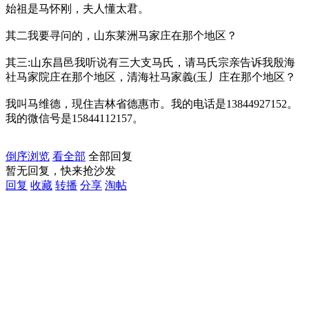
始祖是马怀刚，夫人懂太君。
其二我要寻问的，山东莱洲马家庄在那个地区？
其三:山东昌邑我听说有三大支马氏，请马氏宗亲告诉我殷海
社马家院庄在那个地区，清海社马家義(玉丿庄在那个地区？
我叫马维德，現住吉林省德惠市。我的电话是13844927152。
我的微信号是15844112157。
倒序浏览
看全部
全部回复
暂无回复，快来抢沙发
回复
收藏
转播
分享
淘帖