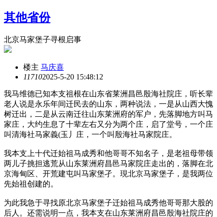
其他省份
北京马家堡子寻根启事
楼主
马庆喜
1171
0
2025-5-20 15:48:12
我马维德已知本支祖根在山东省莱洲昌邑殷海社院庄，听长辈
老人说是永乐年间迁民去的山东，两种说法，一是从山西大愧
树迁出，二是从云南迁往山东莱洲府的军户，先落脚地方叫马
家庄，大约生息了十辈左右又分为两个庄，启了堂号，一个庄
叫清海社马家義(玉丿庄，一个叫殷海社马家院庄。
我本支上十代迁始祖马成秀和他哥哥不知名子，是老祖母带领
两儿子挑担逃荒从山东莱洲府昌邑马家院庄走出的，落脚在北
京海甸区、开荒建屯叫马家堡孑。現北京马家堡子，是我两位
先始祖创建的。
为此我急于寻找原北京马家堡子迁始祖马成秀他哥哥那大股的
后人。还需说明一点，我本支在山东莱洲府昌邑殷海社院庄的