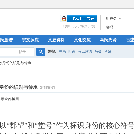
用户名
只需一步，快速开始
密码
氏族谱
宗支源流
文史资料
文化交流
马氏先贤
古
热搜:
寻亲
世系
马氏族谱
马援
马超
帖子
搜
身份的识别与传承 ...
索
身份的识别与传承
[复制链接]
显示全部楼层
以“郡望”和“堂号”作为标识身份的核心符