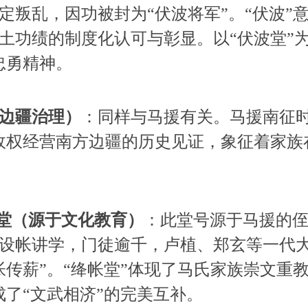
定叛乱，因功被封为“伏波将军”。“伏波”
土功绩的制度化认可与彰显。以“伏波堂”
忠勇精神。
边疆治理）
：同样与马援有关。马援南征时
政权经营南方边疆的历史见证，象征着家族
绛纱堂（源于文化教育）
：此堂号源于马援的
设帐讲学，门徒逾千，卢植、郑玄等一代
帐传薪”。“绛帐堂”体现了马氏家族崇文重
成了“文武相济”的完美互补。