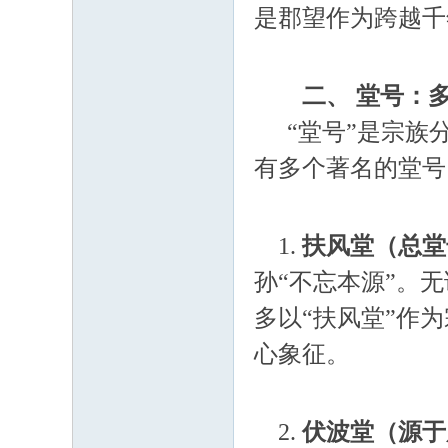
是郡望作为跨越千
二、 堂号：
“堂号”是宗族
有多个著名的堂号
1.
扶风堂（总堂
孙“不忘本源”。
多以“扶风堂”作
心象征。
2.
伏波堂（源于