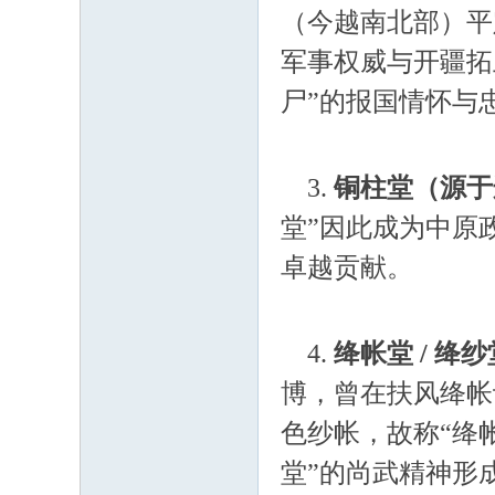
（今越南北部）平
军事权威与开疆拓
尸”的报国情怀与
3.
铜柱堂（源于
堂”因此成为中原
卓越贡献。
4.
绛帐堂 / 
博，曾在扶风绛帐
色纱帐，故称“绛
堂”的尚武精神形