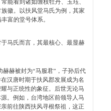
，常能看到诸如缠枝牡丹、玉珏、
方族徽。以扶风堂马氏为例，其家
涵丰富的堂号体系。
对于马氏而言，其最核心、最显赫
赫赫被封为“马服君”，子孙后代
并在汉唐时期于扶风郡发展成为名
荣耀与正统性的象征。后世无论马
本源。例如，台湾地区前领导人马
宗亲前往陕西扶风寻根祭祖，这正