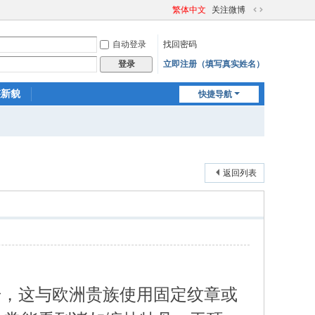
繁体中文
关注微博
切
换
自动登录
找回密码
到
宽
立即注册（填写真实姓名）
登录
版
迹新貌
快捷导航
返回列表
号，这与欧洲贵族使用固定纹章或