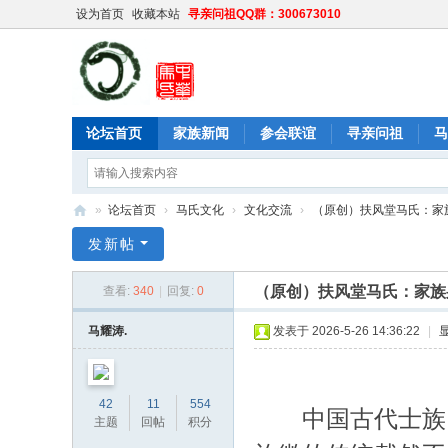
设为首页
收藏本站
寻亲问祖QQ群：300673010
论坛首页
家族新闻
参会联谊
寻亲问祖
马
»
论坛首页
›
马氏文化
›
文化交流
›
（原创）扶风堂马氏：家族
中
发新帖
华
（原创）扶风堂马氏：家族
查看:
340
|
回复:
0
马
氏
马耀涛.
发表于 2026-5-26 14:36:22
|
网
42
11
554
中国古代士族
主题
回帖
积分