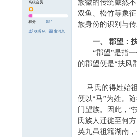
族徽的传统截然不
高级会员
双鱼、松竹等象征
积分
554
族身份的识别与传
收听TA
发消息
一、 郡望：
“郡望”是指
的郡望便是“扶风
马氏的得姓始祖可
便以“马”为姓。
门望族。因此，“
氏族人迁徙至何方
英九虽祖籍湖南，