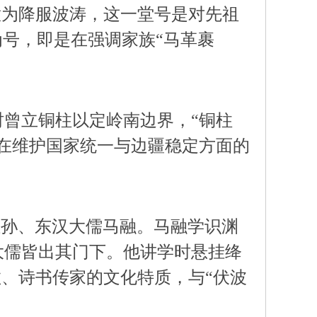
意为降服波涛，这一堂号是对先祖
为号，即是在强调家族“马革裹
曾立铜柱以定岭南边界，“铜柱
在维护国家统一与边疆稳定方面的
侄孙、东汉大儒马融。马融学识渊
大儒皆出其门下。他讲学时悬挂绛
教、诗书传家的文化特质，与“伏波