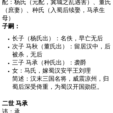
配：杨氏（元配，冀城之乱遇害）、董氏
（庶妻）、种氏（入蜀后续娶，马承生
母）
子嗣：
长子（杨氏出）：名佚，早亡无后
次子 马秋（董氏出）：留居汉中，后
被杀，无后
三子 马承（种氏出）：袭爵
女：马氏，嫁蜀汉安平王刘理
简述：汉末三国名将，威震凉州，归
蜀后深受倚重，为蜀汉开国勋臣。
二世 马承
讳：承