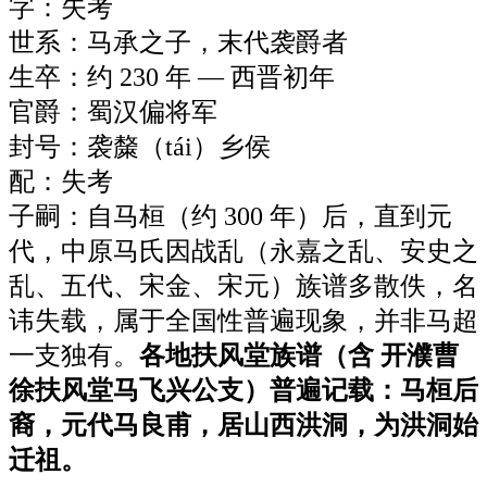
字：失考
世系：马承之子，末代袭爵者
生卒：约 230 年 — 西晋初年
官爵：蜀汉偏将军
封号：袭斄（tái）乡侯
配：失考
子嗣：
自马桓（约 300 年）后，直到元
代，中原马氏因战乱（永嘉之乱、安史之
乱、五代、宋金、宋元）族谱多散佚，名
讳失载，属于全国性普遍现象，并非马超
一支独有。
各地扶风堂族谱（含 开濮曹
徐扶风堂马飞兴公支）普遍记载：
马桓后
裔，元代马良甫，居山西洪洞，为洪洞始
迁祖。