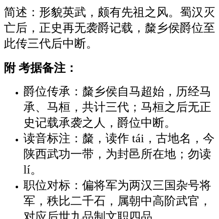
简述：形貌英武，颇有先祖之风。蜀汉灭
亡后，正史再无袭爵记载，斄乡侯爵位至
此传三代后中断。
附 考据备注：
爵位传承：斄乡侯自马超始，历经马
承、马桓，共计三代；马桓之后无正
史记载承袭之人，爵位中断。
读音标注：斄，读作 tái，古地名，今
陕西武功一带，为封邑所在地；勿读
lí。
职位对标：偏将军为两汉三国杂号将
军，秩比二千石，属朝中高阶武官，
对应后世九品制文职四品。