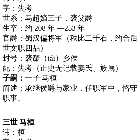
字：失考
世系：马超嫡三子，袭父爵
生卒：约 208 年 —253 年
官爵：蜀汉偏将军（秩比二千石，约合后
世文职四品）
封号：袭斄（tái）乡侯
配：失考（正史无记载妻氏、族属）
子嗣：
一子 马桓
简述：承继侯爵与家业，任职军中，恪守
职事。
三世 马桓
讳：桓