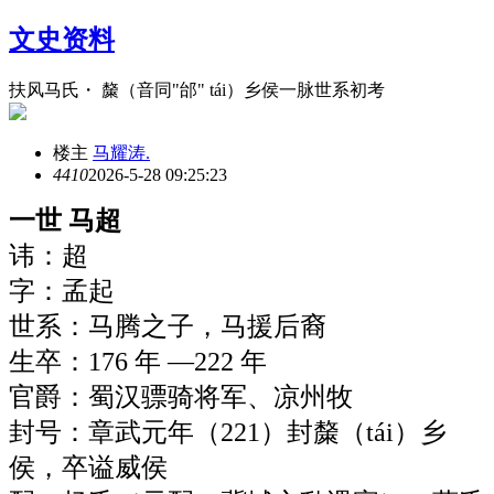
文史资料
扶风马氏・ 斄（音同"邰" tái）乡侯一脉世系初考
楼主
马耀涛.
441
0
2026-5-28 09:25:23
一世 马超
讳：超
字：孟起
世系：马腾之子，马援后裔
生卒：176 年 —222 年
官爵：蜀汉骠骑将军、凉州牧
封号：章武元年（221）封斄（tái）乡
侯，卒谥威侯