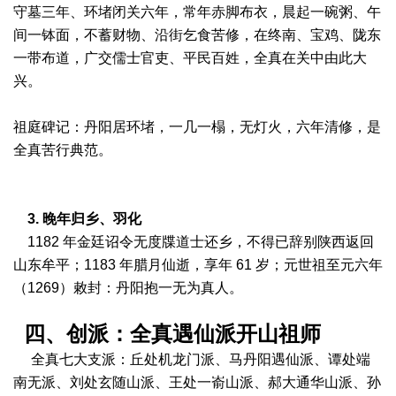
守墓三年、环堵闭关六年，常年赤脚布衣，晨起一碗粥、午
间一钵面，不蓄财物、沿街乞食苦修，在终南、宝鸡、陇东
一带布道，广交儒士官吏、平民百姓，全真在关中由此大
兴。
祖庭碑记：丹阳居环堵，一几一榻，无灯火，六年清修，是
全真苦行典范。
3. 晚年归乡、羽化
1182 年金廷诏令无度牒道士还乡，不得已辞别陕西返回
山东牟平；1183 年腊月仙逝，享年 61 岁；元世祖至元六年
（1269）敕封：丹阳抱一无为真人。
四、创派：全真遇仙派开山祖师
全真七大支派：丘处机龙门派、马丹阳遇仙派、谭处端
南无派、刘处玄随山派、王处一嵛山派、郝大通华山派、孙