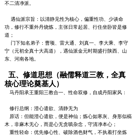
不二清净派。
遇仙派宗旨：以清静见性为核心，偏重性功、少谈命
功，修行不重外丹烧炼，主张日常起居、行住坐卧皆是修
道；
门下知名弟子：曹顼、雷大通、刘真一、李大乘、李守
宁（元初全真十大高道），遇仙派金元时期盛行陕西、山
东、河南各地。
五、修道思想（融儒释道三教，全真
核心理论奠基人）
马丹阳承王重阳三教合一、性命双修，自成丹阳家风：
修行总纲：澄心遣欲、清静无为
原话：但能澄心遣欲，便是神仙；炼心如寒灰、身形似槁
木，非麻木无心，而是心无贪嗔杂念，守清净本心；
重性轻命：优先修心性、破除酒色财气，不执着打坐炼