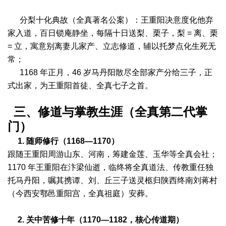
分梨十化典故（全真著名公案）：王重阳决意度化他弃
家入道，百日锁庵静坐，每隔十日送梨、栗子，梨 = 离、栗
= 立，寓意别离妻儿家产、立志修道，辅以托梦点化生死无
常；
1168 年正月，46 岁马丹阳散尽全部家产分给三子，正
式出家，为王重阳首徒、全真七子之首。
三、修道与掌教生涯（全真第二代掌
门）
1. 随师修行（1168—1170）
跟随王重阳周游山东、河南，筹建金莲、玉华等全真会社；
1170 年王重阳在汴梁仙逝，临终将全真道法、传教重任独
托马丹阳，嘱其携谭、刘、丘三子送灵柩归陕西终南刘蒋村
（今西安鄠邑重阳宫，全真祖庭）安葬。
2. 关中苦修十年（1170—1182，核心传道期）