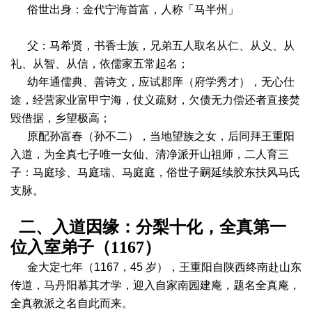
俗世出身：金代宁海首富，人称「马半州」
父：马希贤，书香士族，兄弟五人取名从仁、从义、从
礼、从智、从信，依儒家五常起名；
幼年通儒典、善诗文，应试郡庠（府学秀才），无心仕
途，经营家业富甲宁海，仗义疏财，欠债无力偿还者直接焚
毁借据，乡望极高；
原配孙富春（孙不二），当地望族之女，后同拜王重阳
入道，为全真七子唯一女仙、清净派开山祖师，二人育三
子：马庭珍、马庭瑞、马庭庭，俗世子嗣延续胶东扶风马氏
支脉。
二、入道因缘：分梨十化，全真第一
位入室弟子（1167）
金大定七年（1167，45 岁），王重阳自陕西终南赴山东
传道，马丹阳慕其才学，迎入自家南园建庵，题名全真庵，
全真教派之名自此而来。