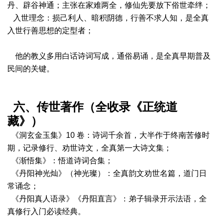
丹、辟谷神通；主张在家难两全，修仙先要放下俗世牵绊；
入世理念：损己利人、暗积阴德，行善不求人知，是全真
入世行善思想的定型者；
他的教义多用白话诗词写成，通俗易诵，是全真早期普及
民间的关键。
六、传世著作（全收录《正统道
藏》）
《洞玄金玉集》10 卷：诗词千余首，大半作于终南苦修时
期，记录修行、劝世诗文，全真第一大诗文集；
《渐悟集》：悟道诗词合集；
《丹阳神光灿》（神光璨）：全真韵文劝世名篇，道门日
常诵念；
《丹阳真人语录》《丹阳直言》：弟子辑录开示法语，全
真修行入门必读经典。