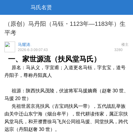
马氏名贤
（原创）马丹阳（马钰・1123年—1183年）生
平考
马耀涛.
楼主
2026-6-3 09:07:43
328
0
一、家世源流（扶风堂马氏）
原名：马从义，字宜甫；入道更名马钰，字玄宝，道号
丹阳子，尊称丹阳真人
祖源：陕西扶风茂陵，伏波将军马援嫡裔（赵奢 30 世、
马援 20 世）
先祖世居京兆扶风（古宝鸡扶风一带），五代战乱举族
由关中迁山东宁海（烟台牟平），世代耕读传家，属正宗扶
风堂马氏，和开濮曹徐马飞兴公同祖马援、同堂扶风，跨代
远宗（丹阳赵奢 30 世）。