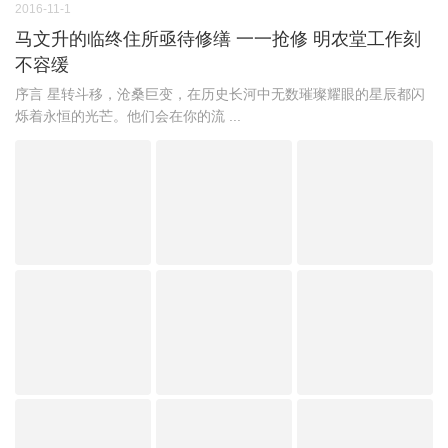
2016-11-1
马文升的临终住所亟待修缮 一一抢修 明农堂工作刻
不容缓
序言 星转斗移，沧桑巨变，在历史长河中无数璀璨耀眼的星辰都闪
烁着永恒的光芒。他们会在你的流 ...