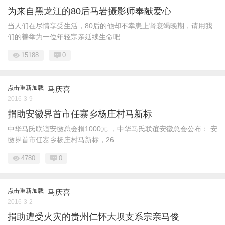
为来自黑龙江的80后马岩摄影师奉献爱心
当人们在尽情享受生活，80后的他却不幸患上肾衰竭晚期，请用我
们的善举为一位年轻宗亲延续生命吧 ...
15188
0
点击重新加载
马庆喜
2016-3-9
捐助安徽界首市任寨乡杨庄村马新标
中华马氏联谊安徽总会捐1000元 ，中华马氏联谊安徽总会公布： 安
徽界首市任寨乡杨庄村马新标，26 ...
4780
0
点击重新加载
马庆喜
2016-3-2
捐助遭受火灾的贵州仁怀大坝支系宗亲马俊