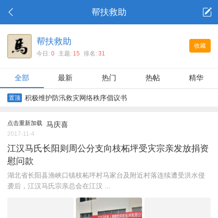
帮扶救助
帮扶救助
收藏
今日:
0
主题:
15
排名:
31
全部
最新
热门
热帖
精华
积极维护防汛救灾网络秩序倡议书
置顶
点击重新加载
马庆喜
2017-11-4
江汉马氏长阳则周公分支向枝柘坪受灾宗亲发放捐资
慰问款
湖北省长阳县渔峡口镇枝柘坪村马家台及附近村落连续遭受洪水侵
袭后，江汉马氏宗亲总会在江汉 ...