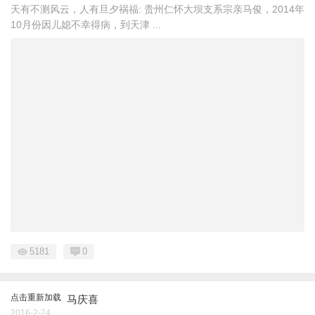
天有不测风云，人有旦夕祸福: 贵州仁怀大坝支系宗亲马俊，2014年
10月份因儿媳不幸得病，到天津 ...
5181
0
点击重新加载
马庆喜
2016-2-24