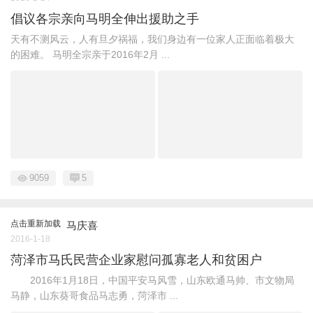
倡议各宗亲向马明全伸出援助之手
天有不测风云，人有旦夕祸福，我们身边有一位家人正面临着极大
的困难。 马明全宗亲于2016年2月 ...
9059
5
点击重新加载
马庆喜
2016-1-18
菏泽市马氏民营企业家慰问孤寡老人和贫困户
2016年1月18日，中国平安马风雪，山东欧通马帅、市文物局
马静，山东葵哥食品马志勇，菏泽市 ...