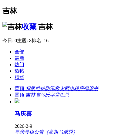
吉林
收藏
吉林
今日:
0
主题:
8
排名:
16
全部
最新
热门
热帖
精华
置顶
积极维护防汛救灾网络秩序倡议书
置顶
吉林省马氏字辈汇总
马庆喜
2026-2-9
寻亲寻根公告（高祖马成秀）