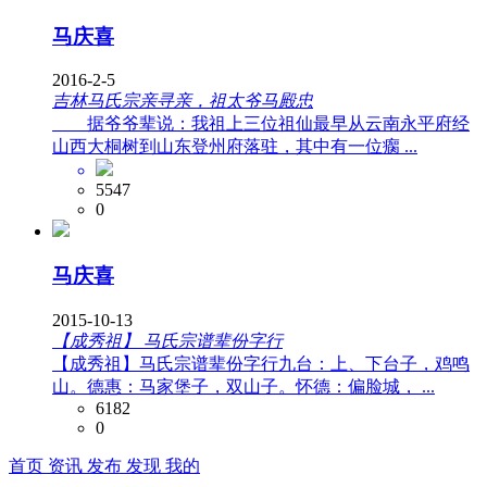
马庆喜
2016-2-5
吉林马氏宗亲寻亲，祖太爷马殿忠
据爷爷辈说：我祖上三位祖仙最早从云南永平府经
山西大桐树到山东登州府落驻，其中有一位瘸 ...
5547
0
马庆喜
2015-10-13
【成秀祖】 马氏宗谱辈份字行
【成秀祖】马氏宗谱辈份字行九台：上、下台子，鸡鸣
山。德惠：马家堡子，双山子。怀德：偏脸城， ...
6182
0
首页
资讯
发布
发现
我的