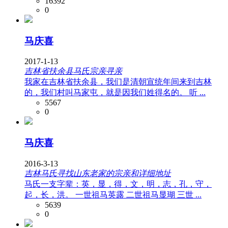
16392
0
马庆喜
2017-1-13
吉林省扶余县马氏宗亲寻亲
我家在吉林省扶余县，我们是清朝宣统年间来到吉林
的，我们村叫马家屯，就是因我们姓得名的。 听 ...
5567
0
马庆喜
2016-3-13
吉林马氏寻找山东老家的宗亲和详细地址
马氏一支字辈：英，显，得，文，明，志，孔，守，
起，长，洪。 一世祖马英露 二世祖马显瑚 三世 ...
5639
0