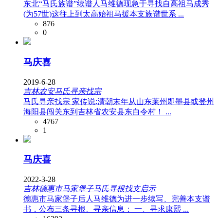
东北“马氏族谱”续谱人马维德现急于寻找自高祖马成秀
(为57世)这往上到太高始祖马援本支族谱世系 ...
876
0
马庆喜
2019-6-28
吉林农安马氏寻亲找宗
马氏寻亲找宗 家传说:清朝末年从山东莱州即墨县或登州
海阳县闯关东到吉林省农安县东白令村！ ...
4767
1
马庆喜
2022-3-28
吉林德惠市马家堡子马氏寻根找支启示
德惠市马家堡子后人马维德为进一步续写、完善本支谱
书，公布三条寻根、寻亲信息： 一、寻求康熙 ...