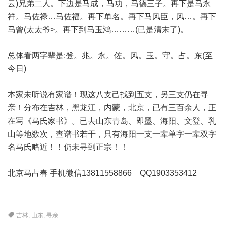
云)兄弟二人。下边是马成，马功，马德三子。再下是马永
祥。马佐禄…马佐福。再下单名。再下马风臣，风…。再下
马曾(太太爷>。再下到马玉鸿………(已是清末了)。
总体看两字辈是:登。兆。永。佐。风。玉。守。占。东(至
今日)
本家未听说有家谱！现这八支己找到五支，另三支仍在寻
亲！分布在吉林，黑龙江，内蒙，北京，已有三百余人，正
在写《马氏家书》。已去山东青岛、即墨、海阳、文登、乳
山等地数次，查谱书若干，只有海阳一支一辈单字一辈双字
名马氏略近！！仍未寻到正宗！！
北京马占春 手机微信13811558866 QQ1903353412
吉林
,
山东
,
寻亲