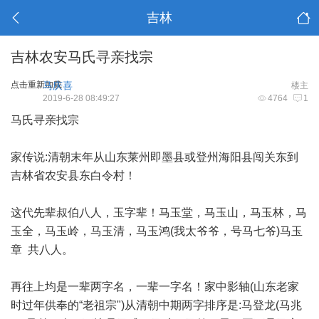
吉林
吉林农安马氏寻亲找宗
点击重新加载
马庆喜
楼主
2019-6-28 08:49:27
4764
1
马氏寻亲找宗
家传说:清朝末年从山东莱州即墨县或登州海阳县闯关东到
吉林省农安县东白令村！
这代先辈叔伯八人，玉字辈！马玉堂，马玉山，马玉林，马
玉全，马玉岭，马玉清，马玉鸿(我太爷爷，号马七爷)马玉
章 共八人。
再往上均是一辈两字名，一辈一字名！家中影轴(山东老家
时过年供奉的“老祖宗")从清朝中期两字排序是:马登龙(马兆