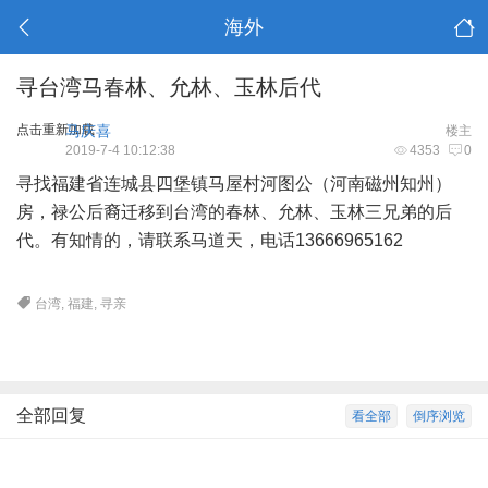
海外
寻台湾马春林、允林、玉林后代
点击重新加载
马庆喜
楼主
2019-7-4 10:12:38
4353
0
寻找福建省连城县四堡镇马屋村河图公（河南磁州知州）
房，禄公后裔迁移到台湾的春林、允林、玉林三兄弟的后
代。有知情的，请联系马道天，电话13666965162
台湾
,
福建
,
寻亲
全部回复
看全部
倒序浏览