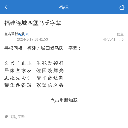
福建
福建连城四堡马氏字辈
点击重新加载
马庆喜
楼主
2024-1-17 18:41:53
3341
0
寻根问祖，福建连城四堡马氏，字辈：
文 兴 子 正 玉，生 兆 发 祯 祥
居 家 宜 孝 友，佐 国 焕 辉 光
思 继 先 贤 训，清 平 必 达 邦
荣 华 多 得 瑞，彩 耀 信 名 香
点击重新加载
福建
,
字辈