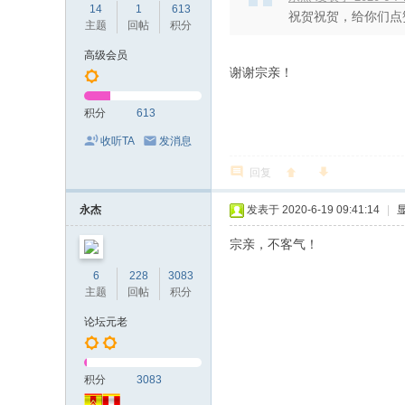
14
1
613
祝贺祝贺，给你们点
主题
回帖
积分
高级会员
谢谢宗亲！
积分
613
收听TA
发消息
回复
永杰
发表于 2020-6-19 09:41:14
|
宗亲，不客气！
6
228
3083
主题
回帖
积分
论坛元老
积分
3083