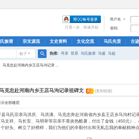
用户名
只需一步，快速开始
密码
氏族谱
宗支源流
文史资料
文化交流
马氏先贤
古
热搜:
寻亲
世系
马氏族谱
马援
马超
帖子
搜
马克忠赴河南内乡王店马沟记录 ...
索
马克忠赴河南内乡王店马沟记录祖碑文
火..
[复制链接]
显示全部楼层
镇平县马氏宗亲马洪庆、马洪满、马克忠奔赴河南省内乡县王店乡马沟村记
马沟村马文祥、马长安、马明举等宗亲不畏炎热酷暑，付出了金钱（450元
了个好头、树立了好榜样，我们为他们的辛勤付出和无私忘我的奉献精神