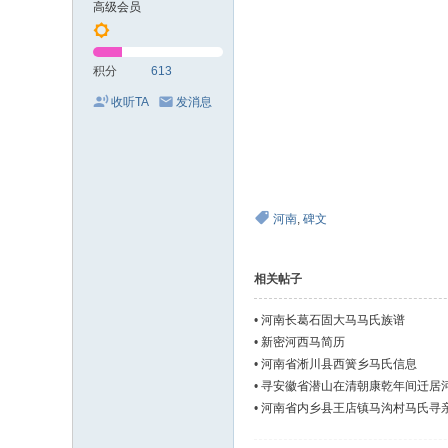
高级会员
积分
613
收听TA
发消息
河南
,
碑文
相关帖子
•
河南长葛石固大马马氏族谱
•
新密河西马简历
•
河南省淅川县西簧乡马氏信息
•
寻安徽省潜山在清朝康乾年间迁居
•
河南省内乡县王店镇马沟村马氏寻