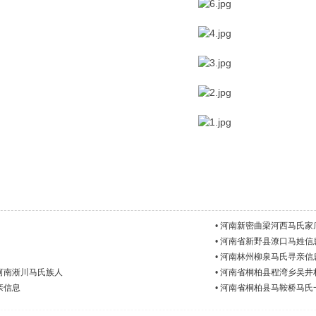
•
河南新密曲梁河西马氏家
•
河南省新野县潦口马姓信
•
河南林州柳泉马氏寻亲信
河南淅川马氏族人
•
河南省桐柏县程湾乡吴井
亲信息
•
河南省桐柏县马鞍桥马氏