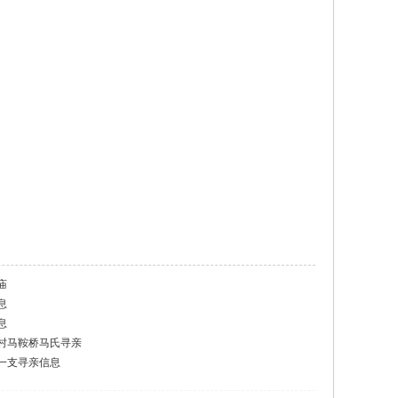
庙
息
息
村马鞍桥马氏寻亲
一支寻亲信息