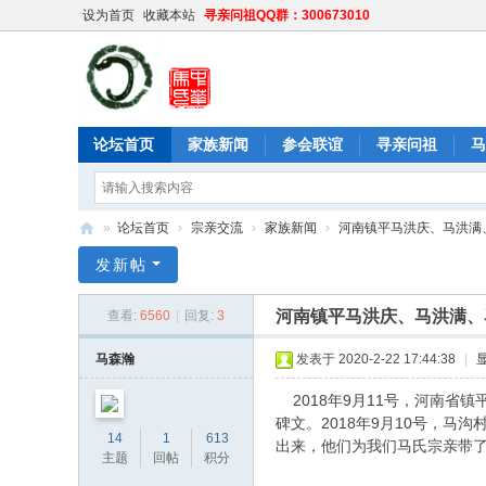
设为首页
收藏本站
寻亲问祖QQ群：300673010
论坛首页
家族新闻
参会联谊
寻亲问祖
马
»
论坛首页
›
宗亲交流
›
家族新闻
›
河南镇平马洪庆、马洪满、
中
发新帖
华
河南镇平马洪庆、马洪满、
查看:
6560
|
回复:
3
马
氏
马森瀚
发表于 2020-2-22 17:44:38
|
网
2018年9月11号，河南省
碑文。2018年9月10号，
14
1
613
出来，他们为我们马氏宗亲带
主题
回帖
积分