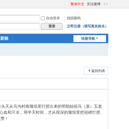
繁体中文
关注微博
切
换
自动登录
找回密码
到
宽
立即注册（填写真实姓名）
登录
版
迹新貌
快捷导航
返回列表
录头天从马沟村南堰坝里打捞出来的明朝始祖马（裴）五老
）、心血和汗水，用半天时间，才从很深的堰坝里把祖碑打捞
点赞！