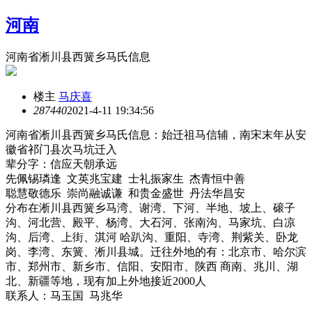
河南
河南省淅川县西簧乡马氏信息
楼主
马庆喜
28744
0
2021-4-11 19:34:56
河南省淅川县西簧乡马氏信息：始迁祖马信辅，南宋末年从安
徽省祁门县次马坑迁入
辈分字：信应天朝承远
先佩锡璘逢 文英兆宝建 士礼振家生 杰青恒中善
聪慧敬德乐 崇尚融诚谦 和贵金盛世 丹法华昌安
分布在淅川县西簧乡马湾、谢湾、下河、半地、坡上、磙子
沟、河北营、殿平、杨湾、大石河、张南沟、马家坑、白凉
沟、后湾、上街、淇河 哈趴沟、重阳、寺湾、荆紫关、卧龙
岗、李湾、东簧、淅川县城。迁往外地的有：北京市、哈尔滨
市、郑州市、新乡市、信阳、安阳市、陕西 商南、兆川、湖
北、新疆等地，现有加上外地接近2000人
联系人：马玉国 马兆华