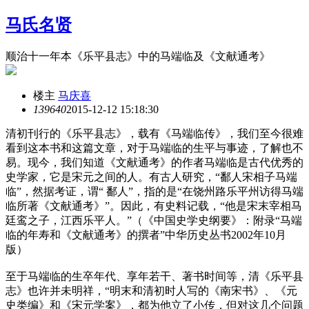
马氏名贤
顺治十一年本《乐平县志》中的马端临及《文献通考》
楼主
马庆喜
13964
0
2015-12-12 15:18:30
清初刊行的《乐平县志》，载有《马端临传》，我们至今很难
看到这本书和这篇文章，对于马端临的生平与事迹，了解也不
易。现今，我们知道《文献通考》的作者马端临是古代优秀的
史学家，它是宋元之间的人。有古人研究，“鄱人宋相子马端
临”，然据考证，谓“ 鄱人”，指的是“在饶州路乐平州访得马端
临所著《文献通考》”。因此，有史料记载，“他是宋末宰相马
廷鸾之子，江西乐平人。”（《中国史学史纲要》：附录“马端
临的年寿和《文献通考》的撰者”中华历史丛书2002年10月
版）
至于马端临的生卒年代、享年若干、著书时间等，清《乐平县
志》也许并未明祥，“明末和清初时人写的《南宋书》、《元
史类编》和《宋元学案》，都为他立了小传，但对这几个问题