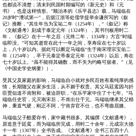
也都说不清楚；清末到民国时期编写的《新元史》和《元
书》，也是这样情形。”顺治本的《乐平县志》载，马端临在
20岁时“漕试第一”，后据江浙等处儒学提举余谦所写的《叙
记》推断，“其生年当为宝祐二年（1254年），“《叙记》称
《文献通考》刻成于泰定元年（1324年），其书刊板用时二
年，《叙记》在十一年之后（元终二年， 1334年）方言“时端
临即没。”可知其逝世在此十一年之间，享寿应在七十岁以
上，八十岁以内。据此可以断定马端临“生于南宋理宗宝佑二
年（1254年），卒于元泰定帝泰定元年（1324年）以后，寿在
七十岁以上。“虽不能得其确数，而不失为约略可据者。”（见
《中国史学史纲要》）。
受其父及家庭的影响，马端临自小就对乡民百姓有着纯厚的感
情，长期随父在家乡生活，从不媚于权贵。其父马廷鸾因与奸
臣贾似道不肯附和，被迫辞职，“在乐平家中住了十七年。”马
端临任史官，元灭南宋后，不肯出仕于元。马端临继承其父精
神，秉直气硬，刚正不阿，宁肯弃官不仕，也不弯曲屈膝。
马端临父子酷爱存书，家中藏书很多。其编撰《文献通考》，
原造意于廷鸾，而为端临所完成，用时二十余年，元成宗大德
十一年（1307年）全书告成。《文献通考》全书三百四十八