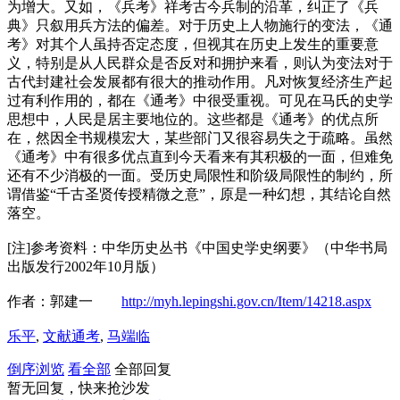
为增大。又如，《兵考》祥考古今兵制的沿革，纠正了《兵
典》只叙用兵方法的偏差。对于历史上人物施行的变法，《通
考》对其个人虽持否定态度，但视其在历史上发生的重要意
义，特别是从人民群众是否反对和拥护来看，则认为变法对于
古代封建社会发展都有很大的推动作用。凡对恢复经济生产起
过有利作用的，都在《通考》中很受重视。可见在马氏的史学
思想中，人民是居主要地位的。这些都是《通考》的优点所
在，然因全书规模宏大，某些部门又很容易失之于疏略。虽然
《通考》中有很多优点直到今天看来有其积极的一面，但难免
还有不少消极的一面。受历史局限性和阶级局限性的制约，所
谓借鉴“千古圣贤传授精微之意”，原是一种幻想，其结论自然
落空。
[注]参考资料：中华历史丛书《中国史学史纲要》（中华书局
出版发行2002年10月版）
作者：郭建一
http://myh.lepingshi.gov.cn/Item/14218.aspx
乐平
,
文献通考
,
马端临
倒序浏览
看全部
全部回复
暂无回复，快来抢沙发