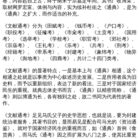
卷，内容起自上古，终于南宋宁宗嘉定年间。其书广收博采，
取材网罗宏富。体例与内容，实为续补杜佑之《通典》，是为
《通典》之扩大，而作适当的补充。
《文献通考》分为《田赋考》、《钱币考》、《户口考》、
《职役考》、《征榷考》、《市籴考》、《土贡考》、《国用
考》、《选举考》、《学校考》、《职官考》、《郊社考》、
《宗庙考》、《王礼考》、《乐考》、《兵考》、《刑考》、
《经籍考》、《帝系考》、《封建考》、《象纬考》、《物异
考》、《舆地考》、《四裔考》，共计二十四门类考。
《文献通考》的显著特点，一是基本上与《通典》相通，这个
相通之处就是以事类为中心叙述历史发展。二是所用者虽为旧
史料，而予以重新组织，表达了新的看法。三是对于国家经济
民生的重视。就典志体史书而言，《通典》以精密简称，《通
考》则以博通为长，各有独到之处，故二书同为代表性的著
作。
《文献通考》足见马氏父子的史学思想，也就是说，要为封建
统治者服务，其著书目的，显而易见是配合司马光的《资治通
鉴》。就对于国家经济民生的重视而言，如《通典》首例《食
货典》，而马氏《通考》因之而扩展为八门之多，使其比重更