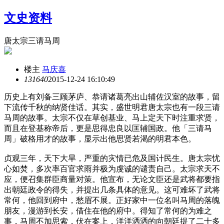
文史资料
唐太宗三请马周
楼主
马庆喜
13164
0
2015-12-24 16:10:49
历史上有刘备三顾茅庐、恭请诸葛亮出山辅佐汉室的故事，留
下流传千秋的纳贤佳话。其实，盛世明君唐太宗也有一段三请
马周的故事。太宗不仅在草创基业、马上定天下时注重求贤，
而且在登基称帝后，更是思得忠良以匡辅国政。他「三请马
周」破格用才的故事，显示出他思贤若渴的明君本色。
贞观三年，天下大旱，严重的灾情已危及国计民生。唐太宗忧
心如焚，多次率百官求雨并极为虔诚的谴责自己。太宗求天不
应，便召集群臣商量对策。他宣布，无论文臣还是武将都要指
出朝廷政令的得失，并提出几条具体的意见。这可难坏了武将
常何，他回到府中，愁眉不展。正好家中一位名叫马周的落魄
朋友，漫游到长安，借住在他的府中。得知了常何的为难之
事，马周不加思索，伏在案上，洋洋洒洒的向朝廷提了二十多