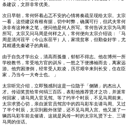
条建议，文辞非常优美。
次日早朝，常何怀着忐忑不安的心情将奏疏呈现给太宗。太宗
一看，这些建议有根有据，切中时弊，确属可行，但武夫常何
决非有这神来之笔，便问他是何人所写。常何告诉太宗为马周
所写。太宗又问马周是何样之人，常何便向太宗介绍说：「马
周是清河荏平（今山东荏平）人，家境贫寒，但勤奋好学，尤
其精通先秦诸子的典籍。
由于自负才学出众，清高而孤傲，郁郁不得志。他在博州一所
学校教书，常受地方官的训斥，一怒之下便拂袖而去，离家远
游。他穷困潦倒，经常受人欺凌，历尽艰辛来到长安，住在臣
家，乃当今一大奇士也。 」
太宗听完介绍，立即预感到这是一位隐于「侧陋」的杰出人
才。传诏奖赏给常何绢三百匹，表彰他推荐贤才之功，并派常
何回家，请马周入官见驾。等了约半个时辰，不见马周前来。
太宗求贤心切，亲自派官员驾宫中的四马彩车去请马周。又过
了半个时辰，太宗到殿外张望，还不见马周入宫。他又派了一
辆四马彩车前去催请。这就是风传一时的太宗礼贤下士、三请
马周的佳话。