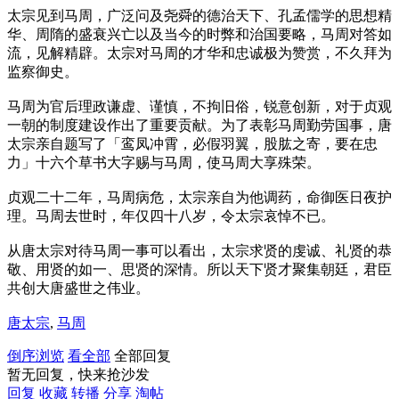
太宗见到马周，广泛问及尧舜的德治天下、孔孟儒学的思想精
华、周隋的盛衰兴亡以及当今的时弊和治国要略，马周对答如
流，见解精辟。太宗对马周的才华和忠诚极为赞赏，不久拜为
监察御史。
马周为官后理政谦虚、谨慎，不拘旧俗，锐意创新，对于贞观
一朝的制度建设作出了重要贡献。为了表彰马周勤劳国事，唐
太宗亲自题写了「鸾凤冲霄，必假羽翼，股肱之寄，要在忠
力」十六个草书大字赐与马周，使马周大享殊荣。
贞观二十二年，马周病危，太宗亲自为他调药，命御医日夜护
理。马周去世时，年仅四十八岁，令太宗哀悼不已。
从唐太宗对待马周一事可以看出，太宗求贤的虔诚、礼贤的恭
敬、用贤的如一、思贤的深情。所以天下贤才聚集朝廷，君臣
共创大唐盛世之伟业。
唐太宗
,
马周
倒序浏览
看全部
全部回复
暂无回复，快来抢沙发
回复
收藏
转播
分享
淘帖