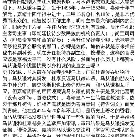
马性鲁的悲剧人生让人扼腕长叹，马从谦的境遇更是让人黯然
泪下。马从谦字益之，生于1495年，卒于1552年。嘉靖十年中
解元，嘉靖十四年得中进士，二甲15名总排名18位，是非常优
秀而出众的。他被授以工部主事，明朝主事是六部编制内的京
官，职级为正六品，在任内治理河道水利有政绩。后历任礼部
主客司主事（即朝廷接待少数民族的机构负责人）；尚宝司司
丞（即负责掌管印章的官员）；再升任光禄寺少卿，光禄寺是
管祭祀及宴会膳食的部门，少卿是佐贰。通俗讲就是原来担任
秘书科副科长，现在升任接待办副主任。按理说，这样的官员
应该是享福太平官，没有什么风险，然而为什么历史上都赞誉
马从谦是个忧国忧民以身相谏的忠直之士呢？
史书记载，马从谦在光禄寺少卿任上，宦官杜泰侵吞财物行
为，马从谦对其揭发，杜泰反诬马以谦诽谤。马从谦的朋友给
事中孙允中、御史狄斯彬也上奏弹劾杜泰，和马从谦相互呼
应。但嘉靖周围的宦官诬蔑说马从谦的揭发主要是反对他斋醮
（设斋坛祈祷，道教仪式）。嘉靖皇帝一生笃信道教法术，热
衷于炼丹祷告，奸相严嵩就是因为善写青词（祷告词文）而受
到青睐。他在位45年有20多年不上朝，是历史上著名的昏君。
而马从谦在揭发奏折里也涉及了一些劝诫的内容。于是嘉靖将
马从谦和杜泰都关入监狱严加审讯，审讯结果是马从谦揭发无
证据，诽谤属实。嘉靖将马以谦移交法司（掌管司法刑狱的官
署）定罪，并将孙允中、狄斯彬也以结党包庇的罪名贬谪到边