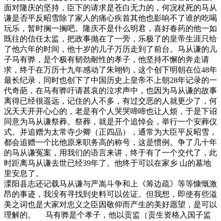
面对隆庆的坚持，臣下的请求是苍白无力的，何况杖死的马从
谦是否平反昭雪除了家人的痛心疾首其他也影响不了谁的吃喝
玩乐，暂时搁一搁吧。隆庆不是什么明君，喜好春药的他一如
既往的信任太监，把政事抛在了一旁，乐极了的皇帝生涯只给
了他六年的时间，他十岁的儿子万历走到了前台。马从谦的儿
子马有骅，是个极有韧劲耐性的孝子，他坚持不懈的奔走请
求，终于在万历十九年感动了朱翊钧，这个创下明朝在位48年
最长纪录，同时也创下了中国历史上皇帝不上朝28年记录的一
代奇葩，在马有骅吁请甚哀的泣求声中，也因为马从谦的故事
离得已经很遥远，记住的人不多，有过交恶的人就更少了，何
况天天开开心心的，老是有个人哭哭啼啼也让人烦，于是下诏
同意为马从谦祭葬。祭葬，就是开个追悼会，举行一个安葬仪
式。并追赠为太常寺少卿（正四品），通常为大臣平反昭雪，
都会追赠一个比他原来职务高的称号，这是惯例。争了几十年
的马从谦冤案，用我们的语言来讲，终于有了一个交代了，此
时距离马从谦去世已经39年了。他终于可以在家乡 山的墓地
里安息了。
溧阳县志还记载马从谦与严嵩斗争和上《筹边疏》等等慷慨激
昂的事迹，我没有寻找到史料可以佐证。但我想，即使有些溢
美之词也是大家对忠义之臣因敬仰而产生的美好愿望，是可以
理解的。 马有骅是个孝子，他以贡监（贡生资格入国子监