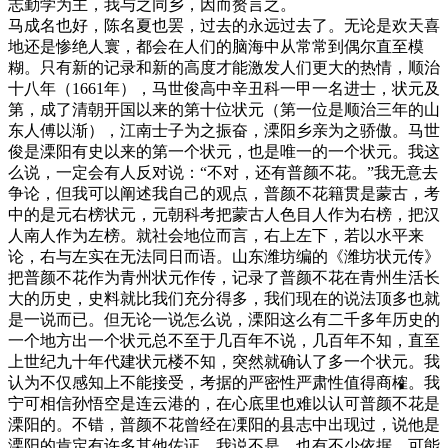
志勤学为主，我与之同乡，因而赘言之。
马成名也好，陈名夏也罢，过去的永远过去了。无论是欢天喜
地还是惨绝人寰，都会在人们的脑海中从常常到偶尔直至模
糊。只有新的记录和新的高度才能激发人们更大的热情，顺治
十八年（1661年），马世俊高中辛丑科一甲一名进士，状元及
第，成了清朝开国以来的第十位状元（第一位是顺治三年的山
东人傅以渐），江南士子为之振奋，溧阳乡亲为之骄傲。马世
俊是溧阳有史以来的第一个状元，也是唯一的一个状元。我这
么说，一定会有人反对说：“不对，还有普颜不花。”我无意去
争论，但我可以阐述我自己的观点，普颜不花籍贯是蒙古，考
中的是元右榜状元，元朝科考把蒙古人色目人作为右榜，把汉
人南人作为左榜。就社会地位而言，右上左下，若以水平来
论，右与左实在无法同日而语。山东潍坊编的《潍坊状元传》
把普颜不花作为青州状元作传，记录了普颜不花在青州生活长
大的历史，史料就比我们充分得多，我们现在的说法顶多也就
是一说而已。但无论一说怎么说，溧阳这么有二千多年历史的
一个地方出一个状元总不至于几百年不说，几百年不知，直至
上世纪九十年代建状元楼不知，突然就确认了多一个状元。我
认为不仅感知上不能接受，考据的严密性严肃性值得商榷。我
宁可相信孙悟空是连云港的，在心底里也难以认可普颜不花是
溧阳的。不错，普颜不花曾经在凓阳的县志中出现过，说他是
溧阳的肯定有许多其他佐证，我说不是，也有不少依据，可能