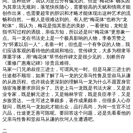
间。这种批评，我认为是过分有偏见的。但是“梅花体”确实因
为其章法无规则，落笔快疾随心，需要较高的天赋和情商才能
创作出来，也需要超常的胆识和才略才能体现出这种艺术的流
畅和自然。一般人是很难达到的。有人把“梅花体”也称为“龙
蛇体”，我认为，梅花是指其形态的美妙，一看便知，龙蛇是
指书写过程的洒脱，亲临方知，所以还是叫“梅花体”更形象一
点。马一龙在书法史上是一个极具影响的人物，李春芳赞之
为“怀素以后一人”，名垂一时，但也是一个有争议的人物，我
们应该客观的看待他的成就和地位。世传碑文，大多为楷隶等
厚重字体，用“梅花体”草书创作碑文是很少见的，别桥所存
《重修广惠庵记碑》珍贵且难得。
马家一门兄弟叔侄三进士，可谓风光一时。但是马家三进士的
仕途都不顺坦，如果了解了马一龙的父亲马性鲁及堂叔马从谦
的从政历程。也许就会更深刻的理解马一龙为什么不愿置身官
场宦海屡屡求辞回乡了。历史上马一龙既是书法大家，又是农
业专家，既是解元进士，又是翰林学官，既是良臣孝子，又是
乡族贤达。一生可述之事颇多，著作成果颇丰，但很多人心存
疑问，既然马一龙如此才能出众，品行高尚，为何一生官不过
六品，仕途更乏善可陈呢。要回答这个问题，还是先看看他的
父亲马性鲁和堂叔马从谦的坎坷人生遭遇吧。
二