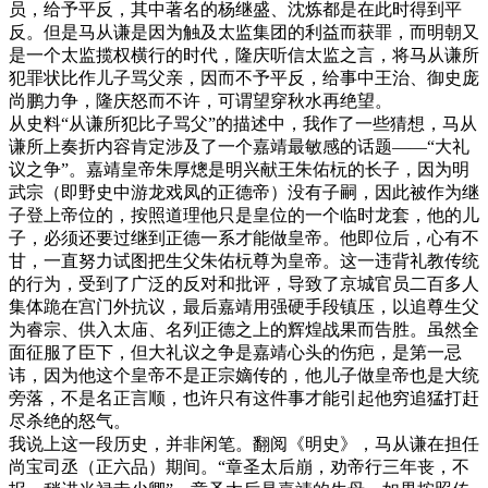
员，给予平反，其中著名的杨继盛、沈炼都是在此时得到平
反。但是马从谦是因为触及太监集团的利益而获罪，而明朝又
是一个太监揽权横行的时代，隆庆听信太监之言，将马从谦所
犯罪状比作儿子骂父亲，因而不予平反，给事中王治、御史庞
尚鹏力争，隆庆怒而不许，可谓望穿秋水再绝望。
从史料“从谦所犯比子骂父”的描述中，我作了一些猜想，马从
谦所上奏折内容肯定涉及了一个嘉靖最敏感的话题——“大礼
议之争”。嘉靖皇帝朱厚熜是明兴献王朱佑杬的长子，因为明
武宗（即野史中游龙戏凤的正德帝）没有子嗣，因此被作为继
子登上帝位的，按照道理他只是皇位的一个临时龙套，他的儿
子，必须还要过继到正德一系才能做皇帝。他即位后，心有不
甘，一直努力试图把生父朱佑杬尊为皇帝。这一违背礼教传统
的行为，受到了广泛的反对和批评，导致了京城官员二百多人
集体跪在宫门外抗议，最后嘉靖用强硬手段镇压，以追尊生父
为睿宗、供入太庙、名列正德之上的辉煌战果而告胜。虽然全
面征服了臣下，但大礼议之争是嘉靖心头的伤疤，是第一忌
讳，因为他这个皇帝不是正宗嫡传的，他儿子做皇帝也是大统
旁落，不是名正言顺，也许只有这件事才能引起他穷追猛打赶
尽杀绝的怒气。
我说上这一段历史，并非闲笔。翻阅《明史》，马从谦在担任
尚宝司丞（正六品）期间。“章圣太后崩，劝帝行三年丧，不