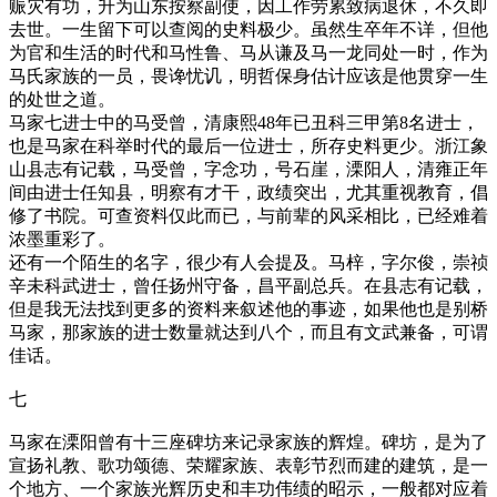
赈灾有功，升为山东按察副使，因工作劳累致病退休，不久即
去世。一生留下可以查阅的史料极少。虽然生卒年不详，但他
为官和生活的时代和马性鲁、马从谦及马一龙同处一时，作为
马氏家族的一员，畏谗忧讥，明哲保身估计应该是他贯穿一生
的处世之道。
马家七进士中的马受曾，清康熙48年已丑科三甲第8名进士，
也是马家在科举时代的最后一位进士，所存史料更少。浙江象
山县志有记载，马受曾，字念功，号石崖，溧阳人，清雍正年
间由进士任知县，明察有才干，政绩突出，尤其重视教育，倡
修了书院。可查资料仅此而已，与前辈的风采相比，已经难着
浓墨重彩了。
还有一个陌生的名字，很少有人会提及。马梓，字尔俊，崇祯
辛未科武进士，曾任扬州守备，昌平副总兵。在县志有记载，
但是我无法找到更多的资料来叙述他的事迹，如果他也是别桥
马家，那家族的进士数量就达到八个，而且有文武兼备，可谓
佳话。
七
马家在溧阳曾有十三座碑坊来记录家族的辉煌。碑坊，是为了
宣扬礼教、歌功颂德、荣耀家族、表彰节烈而建的建筑，是一
个地方、一个家族光辉历史和丰功伟绩的昭示，一般都对应着