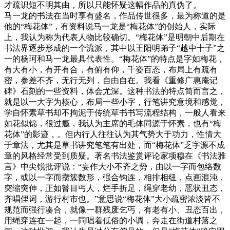
才疏识短不明其由，所以只能怀疑这幅作品的真伪了。
马一龙的书法在当时享有盛名，作品传世很多，最为称道的是
他的“梅花体”，有资料说马一龙是“梅花体”的创始人，实际
上，我认为称为代表人物比较确切。“梅花体”是明朝中后期在
书法界逐步形成的一个流派，其中以王阳明弟子“越中十子”之
一的杨珂和马一龙最具代表性。“梅花体”的特点是字如梅花，
有大有小，有开有合，有俯有仰，千姿百态，布局上有疏有
密，参差不齐，无行无列，自由自在。我看《重修广惠庵记
碑》石刻的一些资料，体会尤深。这种书法的特点简而言之，
就是以一大字为核心，布局一些小字，行笔讲究意境和感觉，
学自怀素草书却不拘泥于传统草书书写流程结构，一般人看来
如花似锦，很过瘾，我认为主席的毛体同源于怀素，也有“梅
花体”的影迹，。但内行人往往认为其气势大于功力，性情大
于章法，尤其是草书讲究笔笔有出处，而“梅花体”乏字源不成
章的风格经常受到质疑。著名书法鉴赏评论家项穆在《书法雅
言》中尖锐批评说：“妄作大小不齐之势，由以一字而包络数
字，或以一字而攒簇数形，强合钩连，相排相纽，点画混沌，
突缩突伸，正如瞽目丐人，烂手折足，绳穿老幼，恶状丑态，
齐唱俚词，游行村市也。”意思说“梅花体”大小疏密浓淡皆不
规范而强行凑合，就像一群残废乞丐，有老有小、丑态百出，
用绳穿连在一起，一同唱着低俗的小调，奔走在街道村落之