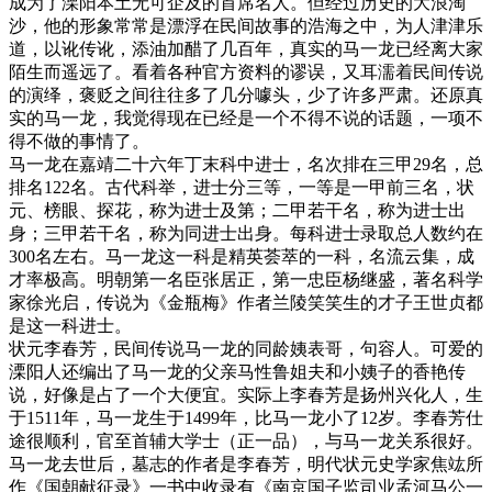
成为了溧阳本土无可企及的首席名人。但经过历史的大浪淘
沙，他的形象常常是漂浮在民间故事的浩海之中，为人津津乐
道，以讹传讹，添油加醋了几百年，真实的马一龙已经离大家
陌生而遥远了。看着各种官方资料的谬误，又耳濡着民间传说
的演绎，褒贬之间往往多了几分噱头，少了许多严肃。还原真
实的马一龙，我觉得现在已经是一个不得不说的话题，一项不
得不做的事情了。
马一龙在嘉靖二十六年丁末科中进士，名次排在三甲29名，总
排名122名。古代科举，进士分三等，一等是一甲前三名，状
元、榜眼、探花，称为进士及第；二甲若干名，称为进士出
身；三甲若干名，称为同进士出身。每科进士录取总人数约在
300名左右。马一龙这一科是精英荟萃的一科，名流云集，成
才率极高。明朝第一名臣张居正，第一忠臣杨继盛，著名科学
家徐光启，传说为《金瓶梅》作者兰陵笑笑生的才子王世贞都
是这一科进士。
状元李春芳，民间传说马一龙的同龄姨表哥，句容人。可爱的
溧阳人还编出了马一龙的父亲马性鲁姐夫和小姨子的香艳传
说，好像是占了一个大便宜。实际上李春芳是扬州兴化人，生
于1511年，马一龙生于1499年，比马一龙小了12岁。李春芳仕
途很顺利，官至首辅大学士（正一品），与马一龙关系很好。
马一龙去世后，墓志的作者是李春芳，明代状元史学家焦竑所
作《国朝献征录》一书中收录有《南京国子监司业孟河马公一