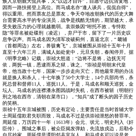
焕入京朝觐大侃兵事，又“以边才自许”，自愿守边抗清复地，
因而一路扶摇登上高位。而马成名亦“逢人谈兵，侃侃自得”，
得以重用。然而票友总是票友，争天夺地改朝换代的历史大舞
台需要高水平的专业演员，战争是残酷无情的，期望越大，承
受失败压力的心理就越脆弱。袁崇焕因“咐托不效，专恃欺
隐”等罪名被处碟刑（凌迟），弃尸于市，留下了一片历史叹
息争议声。而马成名因为清军攻破蓟州，直逼北京，“ 畿辅
（首都周边）左右，兽骇禽飞”，京城被围从崇祯十五年十月
直至十六年三月，满城人如处瓮中，元旦失朝，春闱停开。据
《明季北略》记载，崇祯大怒道：“边将不是将，边抚无可
依，两抚一镇，悉逮而系之狱，诛之。”崇祯是明朝末代皇
帝，他当政十七年，国家一步步走向灭亡，而他最常用的办法
就是换人和杀人，十七年换了50个大学士，14个兵部尚书，杀
死总督和督师11人，巡抚11人。于是，马成名和顺天巡抚，金
坛人、马成名的连襟潘永图因战时失机，在西市被斩（明朝行
刑之地在西市，清朝在菜市口），“知兵”成了断头的因子历史
的笑柄。
崇祯十五年京城被围，历史有定论，主要责任是当时首辅大学
士周延儒欺君失职而致，马成名不过是供崇祯泄怒的替罪羊。
周延儒，万历四十一年（1613年）会元、状元，明史列入《奸
臣传》。围城之事后，被众臣揭发弹劾，先流放戍边，后勒令
自尽抄家。周延儒是溧阳邻县宜兴人，和马成名可以说是老