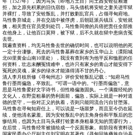
年（1527年），因为马头（即地方土目）向土酋安铨征粮遭
拒，加之原先积累的旧仇宿怨，马头借机将安铨之妻关进牢狱
并裸打，导致了安铨叛乱，并打败剿乱官兵，占领寻甸府地。
马性鲁弃城走，并在交战中被俘虏，后朝廷派兵镇压，安铨就
擒，相关责任官员受到处罚，马性鲁同僚的兵痞把责任全部推
在他身上，让他百口莫辩，被下狱，后不久就在狱中患病含冤
去世。
我遍查资料，均无马性鲁去世的确切时间，也可以说明他的死
一定十分凄惨。死去的马性鲁墓葬在家乡的玉华山上（溧阳城
北60里黄金山南10里处），我没有查到有为他平反和恤慰的任
何资料，壮志未酬冤情难申，也许只有家乡的青山才能安得下
冤死的灵魂，家乡的绿水才能涤得清不甘的丹心。
清人李月枝所修《寻甸州志》评价安铨叛乱记载：“知府马性
鲁行墨而偏急，卒致乱。”可谓一语中的。“行墨而偏急”，意
思是马性鲁爱好文字诗书，但性格偏激固执。一个满腹经纶的
文化人，在野蛮粗暴的势利面前，偏急，实际上就是一种对道
德的坚守，一份对正义的执着，否则只能同流合污自甘堕落。
马性鲁在寻甸知府任上，可以说是一场噩梦，而且至今仍在延
续，使他清名蒙羞。因为安铨叛乱中的主角身份和平叛后的悲
惨结局，也因为土目马头裸打铨妻本身粗暴无知的荒谬行为，
在后世，马性鲁经常被描绘成一个反面形象。前阶段有资料说
国家民委办公厅副主任刘宝明在其著作《寻甸回族彝族自治县