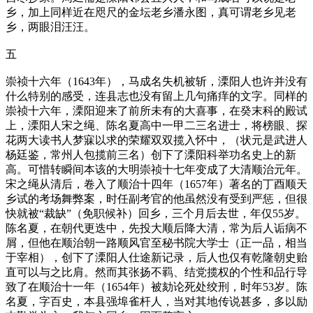
乡，加上同样近在咫尺的金坛老乡潘永图，真可谓老乡见老
乡，两眼泪汪汪。
五
崇祯十六年（1643年），马成名失机被斩，溧阳人也许并没有
什么特别的感受，连县志也没有留上几句痛痒的文字。同样的
崇祯十六年，溧阳迎来了前所未有的大喜事，在癸末科的殿试
上，溧阳人宋之绳、陈名夏高中一甲二三名进士，将榜眼、探
花两大读书人梦寐以求的荣耀双双揽入怀中，（状元是武进人
杨廷鉴，常州人包揽前三名）创下了溧阳科举功名史上的新
高。可惜转瞬间本该的大明崇祯十七年变成了大清顺治元年。
宋之绳从清后，卷入了顺治十四年（1657年）著名的丁酉顺天
乡试的考场舞弊案，时任副考官的他虽然没有受到严惩，但很
快就被“裁缺”（免职候补）回乡，三个月后去世，年仅55岁。
陈名夏，在朝代更迭中，先投大顺后降大清，常为后人诟病不
屑，但他在顺治朝一路顺风官至秘书院大学士（正一品，相当
于宰相），创下了溧阳人仕途新记录，后人也仅有乾隆朝史贻
直可以与之比肩。然而其张扬不羁、结党揽权的个性和品行导
致了在顺治十一年（1654年）被劾论死处绞刑，时年53岁。陈
名夏，字百史，本县强埠雀杆人，当对其地传说甚多，多以励