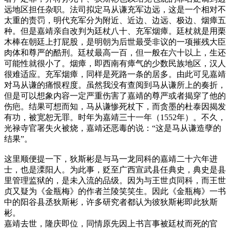
远地区担任杂职。法司拟定马从谦充军边远，这是一个相对不
太重的责罚，明代充军分为附近、近边、边远、极边、烟瘴五
种。但是嘉靖亲自改判为廷杖八十、充军烟瘴。廷杖就是用栗
木棒在朝廷上打屁股，是明朝为后世最受非议的一项摧残大臣
肉体和尊严的酷刑。廷杖最高一百，但一般在六十以上，生还
可能性就很小了。烟瘴，即西南有瘴气的少数民族地区，汉人
很难适应。充军烟瘴，同样是死路一条的居多。由此可见嘉靖
对马从谦的痛恨程度。虽然我没有查阅到马从谦所上的奏折，
但是可以想象内容一定严重伤害了嘉靖的尊严或者揭穿了他的
伤疤。结果可想而知，马从谦惨死杖下，而贪墨的杜泰因揭发
有功，被宽恕无罪。时年为嘉靖三十一年（1552年）。不久，
光禄寺官署失火被烧，嘉靖还恶毒的说：“这是马从谦造孽的
结果”。
这里顺便提一下，狄斯彬是与马一龙同科的嘉靖二十六年进
士，也是溧阳人。为此事，贬至广西宣武县任典史，典史是县
里管理监狱的，是未入流的品级。因为与王世贞同科，而王世
贞又疑为《金瓶梅》的作者兰陵笑笑生。因此《金瓶梅》一书
中的阳谷县丞狄斯彬，许多研究者都认为彼狄斯彬即此狄斯
彬。
嘉靖去世，隆庆即位，同情原先因上书言事被廷杖而死的官