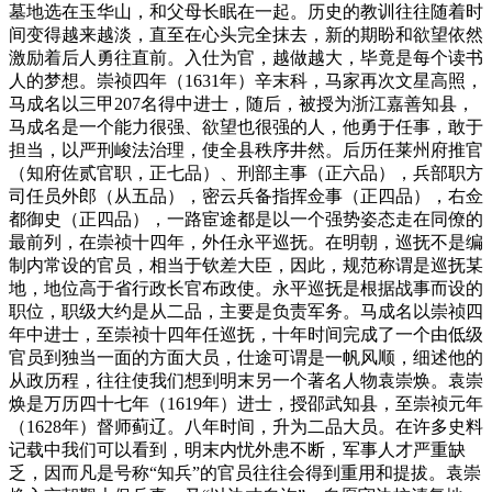
墓地选在玉华山，和父母长眠在一起。历史的教训往往随着时
间变得越来越淡，直至在心头完全抹去，新的期盼和欲望依然
激励着后人勇往直前。入仕为官，越做越大，毕竟是每个读书
人的梦想。崇祯四年（1631年）辛末科，马家再次文星高照，
马成名以三甲207名得中进士，随后，被授为浙江嘉善知县，
马成名是一个能力很强、欲望也很强的人，他勇于任事，敢于
担当，以严刑峻法治理，使全县秩序井然。后历任莱州府推官
（知府佐贰官职，正七品）、刑部主事（正六品），兵部职方
司任员外郎（从五品），密云兵备指挥佥事（正四品），右佥
都御史（正四品），一路宦途都是以一个强势姿态走在同僚的
最前列，在崇祯十四年，外任永平巡抚。在明朝，巡抚不是编
制内常设的官员，相当于钦差大臣，因此，规范称谓是巡抚某
地，地位高于省行政长官布政使。永平巡抚是根据战事而设的
职位，职级大约是从二品，主要是负责军务。马成名以崇祯四
年中进士，至崇祯十四年任巡抚，十年时间完成了一个由低级
官员到独当一面的方面大员，仕途可谓是一帆风顺，细述他的
从政历程，往往使我们想到明末另一个著名人物袁崇焕。袁崇
焕是万历四十七年（1619年）进士，授邵武知县，至崇祯元年
（1628年）督师蓟辽。八年时间，升为二品大员。在许多史料
记载中我们可以看到，明末内忧外患不断，军事人才严重缺
乏，因而凡是号称“知兵”的官员往往会得到重用和提拔。袁崇