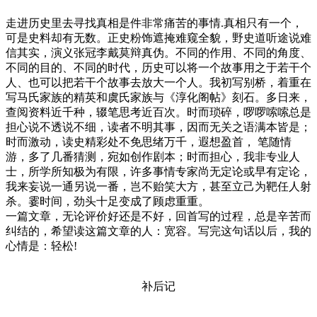
走进历史里去寻找真相是件非常痛苦的事情.真相只有一个，
可是史料却有无数。正史粉饰遮掩难窥全貌，野史道听途说难
信其实，演义张冠李戴莫辩真伪。不同的作用、不同的角度、
不同的目的、不同的时代，历史可以将一个故事用之于若干个
人、也可以把若干个故事去放大一个人。我初写别桥，着重在
写马氏家族的精英和虞氏家族与《淳化阁帖》刻石。多日来，
查阅资料近千种，辍笔思考近百次。时而琐碎，啰啰嗦嗦总是
担心说不透说不细，读者不明其事，因而无关之语满本皆是；
时而激动，读史精彩处不免思绪万千，遐想盈首， 笔随情
游，多了几番猜测，宛如创作剧本；时而担心，我非专业人
士，所学所知极为有限，许多事情专家尚无定论或早有定论，
我来妄说一通另说一番，岂不贻笑大方，甚至立己为靶任人射
杀。霎时间，劲头十足变成了顾虑重重。
一篇文章，无论评价好还是不好，回首写的过程，总是辛苦而
纠结的，希望读这篇文章的人：宽容。写完这句话以后，我的
心情是：轻松!
补后记