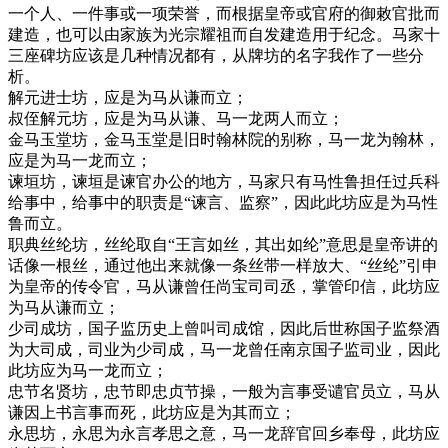
一个人、一件事或一项荣誉，而根据皇帝或官府的御敕官批而
建造，也可以由家族为光宗耀祖而自发建造用于纪念。马家十
三座碑坊应该是几种情况都有，从牌坊的名字我作了一些分
析。
解元进士坊，应是为马从谦而立；
叔侄解元坊，应是为马从谦、马一龙两人而立；
金马玉堂坊，金马玉堂是旧时翰林院的别称，马一龙为翰林，
应是为马一龙而立；
谏垣坊，谏垣是谏官办公的地方，马家只有马性鲁担任过兵科
给事中，给事中的职责是“谏言、监察”，因此此坊应是为马性
鲁而立。
职典丝纶坊，丝纶取自“王言如丝，其出如纶”意思是皇帝讲的
话像一根丝，通过他出来就像一条丝带一样放大、“丝纶”引申
为皇帝的传令官，马从谦曾任尚宝司司丞，掌管印信，此坊应
为马从谦而立；
少司成坊，国子监历史上曾叫司成馆，因此后世称国子监祭酒
为大司成，司业为少司成，马一龙曾任南京国子监司业，因此
此坊应为马一龙而立；
忠节名贤坊，忠节即忠贞节操，一般为言事受谴官员立，马从
谦因上书言事而死，此坊应是为其而立；
永思坊，永思为永言孝思之意，马一龙辞官回乡奉母，此坊应