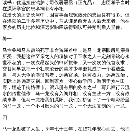
读书）优选担任鸿胪寺司仪署署丞（正九品），忠臣孝子当时
在溧阳学宫的忠孝祠都有奉祀，
在漫长的历史长河中，因言事而屈冤致死的忠臣良有很多。但
在溧阳的二千多年历史中，马从谦是前无古人后无来者。他在
家乡的历史地位和深远影响应该得到认可并受到后人景仰。
补一
马性鲁和马从谦的死于非命冤屈难申，是马一龙亲眼所见亲身
所受，我想这种至亲之人的凄惨对于至孝之人一定刻骨铭心永
世不忘的，一次次昂起头的申诉抗争，又一次次的低首哀求，
交替间早就把一个壮志凌云的英才少年磨耗成了一个看透尘
世、与人无争的淡薄智者，远离官场、远离权力、远离政治，
实际上是远离灾祸。回到家乡，潜心做学问，游闲于乡村田
野，埋迹于街坊俚市。留几册有用的务本之书，写几幅行云流
水的传世佳作，马一龙没有入阁拜相，没有主政一方，没有政
绩卓异，但马一龙给我们溧阳、我们别桥留下了一个精彩纷呈
的马一龙，一个不可磨灭的马一龙，一个无法复制的马一龙。
四
马一龙勘破了人生，享年七十三年，在1571年安心而去，他把