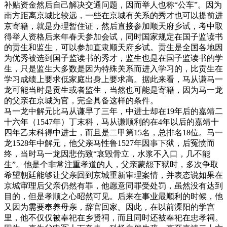
补贴资金然后自己解决交通问题，因而举人也称“公车”。因为
南方距离京城比较远，一些在京城有关系的秀才也可以提前进
京寄籍，就是办理暂住证，然后直接参加顺天府乡试，考中取
得举人资格后来年春天参加会试，同时国家规定在国子监读书
的贡生和监生，可以参加直隶顺天府乡试。贡生是全国各地因
为优秀被选到国子监读书的秀才，监生也是在国子监读书的学
生，只是监生大多数是因为特殊关系而进入学习的，比贡生在
学习成绩上要求低家庭出身上要求高。据此来看，马从谦马一
龙可能当时是贡生或者监生，当然也可能是寄籍，因为马一龙
的父亲在京城为官，完全具备这样的条件。
马一龙中解元比马从谦早了三年，中进士却在19年后的嘉靖二
十六年（1547年）丁末科，马从谦顺利的在4年以后的嘉靖十
四年乙末科得中进士，而且是二甲第15名，总排名18位。马一
龙1528年中解元，他父亲马性鲁1527年因事下狱，后冤愤而
终，当时马一龙因悲伤致“哀毁骨立，水浆不入口，几不能
生”。他是个非常注重孝道的人，父亲蒙怨下狱时，多次争取
希望朝廷能够让父亲回到京城重新审理案情，并表态说如果在
京城审理后父亲仍然有罪，他愿意同罪受处罚，虽然没有达到
目的，但是孝顺之心昭然可见。后来在事业最顺利的时候，他
又因为需要奉养母亲，辞官回家。因此，在以前溧阳的学宫
里，他不仅仅被奉祀在乡贤祠，而且同时还被奉祀在忠孝祠。