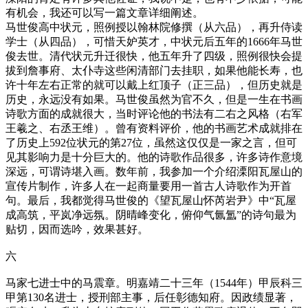
有机会，我还可以写一篇文章详细阐述。
马世俊高中状元，照例授以翰林院修撰（从六品），再升侍读
学士（从四品），可惜天妒英才，中状元后五年的1666年马世
俊去世。清代状元升迁很快，他五年升了四级，照例很快会提
拔到詹事府、太仆寺这些闲清部门去挂职，如果他能长寿，也
许十年左右正常的就可以戴上红顶子（正三品），但历史就是
历史，永远没有如果。马世俊虽然为官不久，但是一生在书画
诗歌方面的成就很大，当时评论他的书法有二右之风格（右军
王羲之、右丞王维）。曾有资料评价，他的书画艺术成就排在
了历史上592位状元的第27位，虽然这仅仅是一家之言，但可
见其影响力是十分巨大的。他的诗歌作品很多，许多诗作意境
深远，可谓诗堪入画。数年前，我参加一个介绍溧阳瓦屋山的
宣传片制作，许多人在一起商量要用一首古人诗歌作为开首
句。最后，我都觉得马世俊的《望瓦屋山怀芮岩尹》中“瓦屋
成高筑，平岚净远氛。阴晴峰变化，俯仰气氤氲”的诗句最为
贴切，因而选吟，效果甚好。
六
马家七进士中的马震章。明嘉靖二十三年（1544年）甲辰科三
甲第130名进士，授刑部主事，后任彰德知府。因政绩显著，