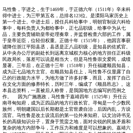
马性鲁，字进之，生于1469年，于正德六年（1511年）辛未科
得中进士，为三甲第五名，总排名123位。是溧阳马家历史上
第一个进士。中进士后，授任兵科给事中，明朝官制设六科给
事中，每科负责人为都给事中，正七品职级，给事中为从七
品，主要负责辅助皇帝处理奏章，并监督检查六部的工作，属
于皇帝近臣，位轻但权重。正德十年（1515年），他因言事获
谴降任浙江平阳县丞，县丞是正八品职级，是知县的佐贰官。
从中央办公厅的副处长到远离京城权力核心的地方担任正科级
民政局长，落差可以说是相当大，但是马性鲁崇文爱民，成绩
显著。三年后，在正德十三年（1518年）升任福建顺昌知县，
成为正七品地方主官。在顺昌知县任上，马性鲁不仅显露了自
己的行政能力水平，为地方做了许多好事，而且，发挥了自己
在文化方面的修养特长，历时三年，编成了《顺昌邑志》。这
本县志资料，一直被后人称誉，是我国地方志编写的范例之
作。 因为广施惠政，马性鲁于嘉靖四年（1525年）升任云
南寻甸知府，成为正四品的地方行政长官。寻甸是一个少数民
族州，明朝建国以后长期都是土官世袭自治，后因内乱，方设
流官。马性鲁是改土设流后的第一位外来知府。以文治诗书见
长的高级知识分子，置身于荒蛮之地，面对尖锐的民族矛盾和
复杂的地方内部争斗，工作压力和难度是可以想象的。嘉靖六