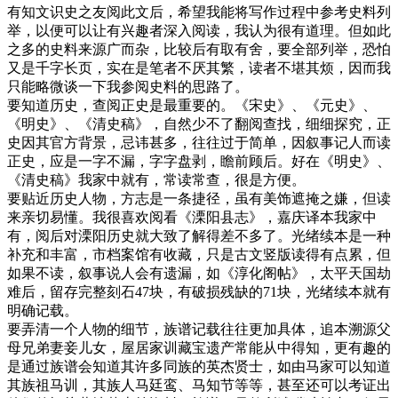
有知文识史之友阅此文后，希望我能将写作过程中参考史料列
举，以便可以让有兴趣者深入阅读，我认为很有道理。但如此
之多的史料来源广而杂，比较后有取有舍，要全部列举，恐怕
又是千字长页，实在是笔者不厌其繁，读者不堪其烦，因而我
只能略微谈一下我参阅史料的思路了。
要知道历史，查阅正史是最重要的。《宋史》、《元史》、
《明史》、《清史稿》，自然少不了翻阅查找，细细探究，正
史因其官方背景，忌讳甚多，往往过于简单，因叙事记人而读
正史，应是一字不漏，字字盘剥，瞻前顾后。好在《明史》、
《清史稿》我家中就有，常读常查，很是方便。
要贴近历史人物，方志是一条捷径，虽有美饰遮掩之嫌，但读
来亲切易懂。我很喜欢阅看《溧阳县志》，嘉庆译本我家中
有，阅后对溧阳历史就大致了解得差不多了。光绪续本是一种
补充和丰富，市档案馆有收藏，只是古文竖版读得有点累，但
如果不读，叙事说人会有遗漏，如《淳化阁帖》，太平天国劫
难后，留存完整刻石47块，有破损残缺的71块，光绪续本就有
明确记载。
要弄清一个人物的细节，族谱记载往往更加具体，追本溯源父
母兄弟妻妾儿女，屋居家训藏宝遗产常能从中得知，更有趣的
是通过族谱会知道其许多同族的英杰贤士，如由马家可以知道
其族祖马训，其族人马廷鸾、马知节等等，甚至还可以考证出