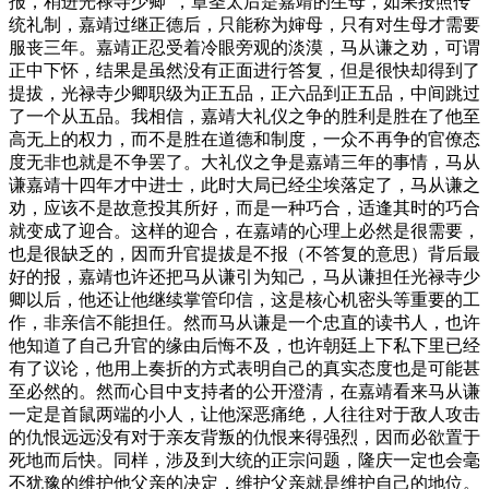
报，稍进光禄寺少卿”，章圣太后是嘉靖的生母，如果按照传
统礼制，嘉靖过继正德后，只能称为婶母，只有对生母才需要
服丧三年。嘉靖正忍受着冷眼旁观的淡漠，马从谦之劝，可谓
正中下怀，结果是虽然没有正面进行答复，但是很快却得到了
提拔，光禄寺少卿职级为正五品，正六品到正五品，中间跳过
了一个从五品。我相信，嘉靖大礼仪之争的胜利是胜在了他至
高无上的权力，而不是胜在道德和制度，一众不再争的官僚态
度无非也就是不争罢了。大礼仪之争是嘉靖三年的事情，马从
谦嘉靖十四年才中进士，此时大局已经尘埃落定了，马从谦之
劝，应该不是故意投其所好，而是一种巧合，适逢其时的巧合
就变成了迎合。这样的迎合，在嘉靖的心理上必然是很需要，
也是很缺乏的，因而升官提拔是不报（不答复的意思）背后最
好的报，嘉靖也许还把马从谦引为知己，马从谦担任光禄寺少
卿以后，他还让他继续掌管印信，这是核心机密头等重要的工
作，非亲信不能担任。然而马从谦是一个忠直的读书人，也许
他知道了自己升官的缘由后悔不及，也许朝廷上下私下里已经
有了议论，他用上奏折的方式表明自己的真实态度也是可能甚
至必然的。然而心目中支持者的公开澄清，在嘉靖看来马从谦
一定是首鼠两端的小人，让他深恶痛绝，人往往对于敌人攻击
的仇恨远远没有对于亲友背叛的仇恨来得强烈，因而必欲置于
死地而后快。同样，涉及到大统的正宗问题，隆庆一定也会毫
不犹豫的维护他父亲的决定，维护父亲就是维护自己的地位。