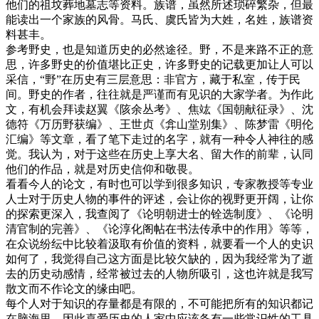
他们的祖坟葬地墓志等资料。族谱，虽然所述琐碎繁杂，但最
能读出一个家族的风骨。马氏、虞氏皆为大姓，名姓，族谱资
料甚丰。
参考野史，也是知道历史的必然途径。野，不是来路不正的意
思，许多野史的价值堪比正史，许多野史的记载更加让人可以
采信，“野”在历史有三层意思：非官方，藏于私室，传于民
间。野史的作者，往往就是严谨而有见识的大家学者。为作此
文，有机会拜读赵翼《陔余丛考》、焦竑《国朝献征录》、沈
德符《万历野获编》、王世贞《弇山堂别集》、陈梦雷《明伦
汇编》等文章，看了笔下走过的名字，就有一种令人神往的感
觉。我认为，对于这些在历史上享大名、留大作的前辈，认同
他们的作品，就是对历史信仰和敬畏。
看看今人的论文，有时也可以学到很多知识，专家教授等专业
人士对于历史人物的事件的评述，会让你的视野更开阔，让你
的探索更深入，我查阅了《论明朝进士的铨选制度》、《论明
清官制的完善》、《论淳化阁帖在书法传承中的作用》等等，
在众说纷纭中比较着汲取有价值的资料，就要看一个人的史识
如何了，我觉得自己这方面是比较欠缺的，因为我经常为了逝
去的历史动感情，经常被过去的人物所吸引，这也许就是我写
散文而不作论文的缘由吧。
每个人对于知识的存量都是有限的，不可能把所有的知识都记
在脑海里。因此喜爱历史的人家中应该备有一些常识性的工具