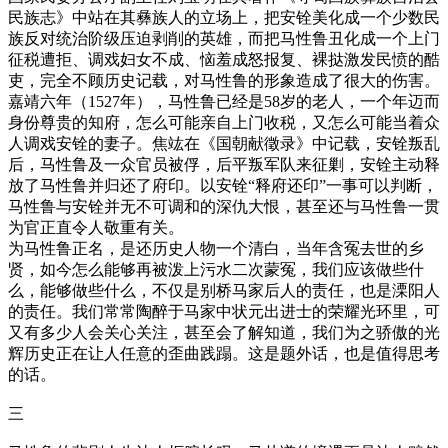
民族志》中站在其彝族人的立场上，把安铨美化成一个少数民
族反对统治阶级压迫剥削的英雄，而把马性鲁丑化成一个上门
征税遭拒、调戏妇女不成、恼羞成怒报复、裸挞激发民愤的酷
吏，完全不顾历史记载，对马性鲁的形象造成了很大的伤害。
嘉靖六年（1527年），马性鲁已经是58岁的老人，一个年迈而
身份尊贵的知府，怎么可能亲自上门收税，又怎么可能当着众
人调戏安铨的妻子。焦竑在《国朝献徵录》中记载，安铨叛乱
后，马性鲁及一众官员被俘，后平叛军队来征剿，安铨主动释
放了马性鲁并归还了府印。以安铨“释府还印”一事可以判断，
马性鲁与安铨并无不可调和的深仇大恨，甚至还与马性鲁一贯
为官正直令人敬重有关。
为马性鲁正名，是还历史人物一个清白，当年含冤去世的乡
贤，如今怎么能够再被泼上污水二次蒙冤，我们应该做些什
么，能够做些什么，不仅是别桥马家后人的责任，也是溧阳人
的责任。我们常常陶醉于马家中状元出进士的荣耀光环里，可
又有多少人会关心关注，甚至会了解知道，我们为之骄傲的光
辉历史正在让人任意的歪曲践蹋。这是题外话，也是值得思考
的话。
三