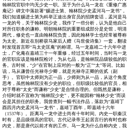
翰林院官职中均无少史一职。至于为什么马一龙在《重修广惠
庵记》碑文中落款署“赐进士第、翰林院少史孟河马一龙书”，
我们知道赐进士第为科举正途出身官员的招牌套话，孟河是马
一龙的号，关于翰林院少史，我作了一些分析，认为是他自己
对所任职务的谦称。明朝翰林院的重要组成部分是史馆，明清
两代，修史也一直由翰林院负责，因此翰林学士也经常被尊称
为太史。新近在别桥获马家后人赠《马世俊诗集》一套，翻读
时发现首言即“马太史匡庵”的称谓。马一龙嘉靖二十六年中进
士，广化庵在嘉靖三十一年重修，经过五年时间，当时马一龙
的官职应该是翰林院检讨，为从七品，是翰林院品级较低的职
务。古时候，“少”在官制上应对的一般为“正”“太”等词。比如
说，马从谦曾任光禄寺少卿，就是光禄寺正卿的佐贰（副
手）。官职中太师则为正一品，少师则为从一品，从这个角度
思考，虽然翰林院没有少史的职位，但职级比较低的官员，相
对于尊称“太史”而谦称“少史”是合情合理的。但既然是谦称，
介绍时就不宜称为“翰林院少史”，更不能因称“翰林少史”而误
会是其担任的职务。我曾查到一幅书法作品，落款为“嘉靖丁
酉四月内史孟河马一龙书”，嘉靖丁酉年，即嘉靖十六年
（1537年）。距离马一龙中进士尚有十年时间。内史一职秦汉
时有，是品级很高的官职。古代记录帝王起居言行的有时也称
内史，那是唐代以前才有的工作。马一龙为什么自称内史，我