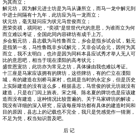
为其而立；
解元坊，因为解元进士坊是为马从谦所立，而马一龙中解元到
中进士间隔有十九年，此坊应为马一龙而立；
状元坊，毫无疑问应为状元马世俊而立；
恩荣奕禩，禩同祀，“奕禩”是世世代代的意思，为谁而立为何
而立难以考证，全国此同内容碑坊有成千上万。
乡会魁元坊，县志载为马性鲁而立，乡会是指乡试会试，魁元
是指第一名，马性鲁既非乡试解元，又非会试会元，因何为其
而立，我不太明白，也许是因为同科本县应试秀才举人无人可
比的意思吧，相当于现在溧阳的高考状元；
盛世恩宠坊，此坊亦为常见之坊，具体缘由我也难以考证。
十三座是马家应该拥有的牌坊，这些牌坊，有的伫立在凓阳
城，有的建造在别桥马家村，也就是当时的永定乡，但是历史
上实际建造的没有这么多，根据县志，马世俊的状元坊就没有
建造，只是在门闾上旌表。宋之绳、陈名夏的牌坊也是应该建
造而没有建造，这种情况比较普遍的。关于马家碑坊的解读，
我没有详细的深入研究，应该每座埠坊都有具体的建造时间和
目的原因，县志上的记载也不完全，我只是凭感觉作一猜测，
不足为凭，权当知识普及吧。
后 记