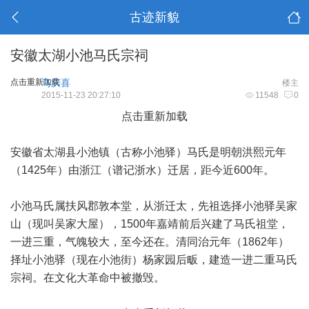
古迹新貌
安徽太湖小池马氏宗祠
点击重新加载
马庆喜
楼主
2015-11-23 20:27:10
11548
0
点击重新加载
安徽省太湖县小池镇（古称小池驿）马氏是明朝洪熙元年
（1425年）由浙江（谱记浙水）迁居，距今近600年。
小池马氏属扶风郡敦本堂，从浙迁太，先祖选择小池驿吴家
山（现叫吴家大屋），1500年嘉靖前后兴建了马氏祖堂，
一进三重，气魄较大，至今还在。清同治元年（1862年）
择址小池驿（现在小池街）杨家园后畈，建造一进二重马氏
宗祠。在文化大革命中被撤毁。