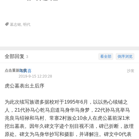
墓志铭
,
明代
全部回复
看全部
倒序浏览
3
点击重新加载
马庆喜
沙发
2019-9-15 12:20:28
虎公墓表出土后序
为此次续写族谱多据校对于1995年6月，以以热心续铺之
人，21代孙马心乾马启道马身华马身梦，22代孙马兆举马
兆良马绍禄和马村、常寨2村族众10余人在虎公墓前深1米
挖出墓表。因年久碑文字迹个别目视不清，碑已折断，故埋
原处。碑文为马身华抄写和摄影，并译解注。碑文中0代表