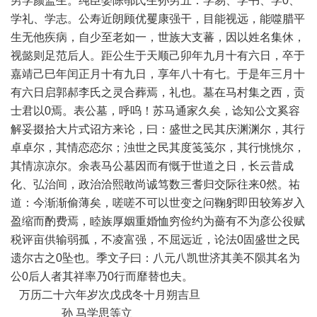
男学颜监生。纯臣娶陈鄩氏生孙男五：学易、学书、学0、
学礼、学志。公寿近朗顾优矍康强干，目能视远，能噬腊平
生无他疾病，自少至老如一，世族大支蕃，因以姓名集休，
视懿则足范后人。距公生于天顺己卯年九月十有六日，卒于
嘉靖己巳年闰正月十有九日，享年八十有七。于是年三月十
有六日启郭郝李氏之灵合葬焉，礼也。墓在马村集之西，贡
士君以0焉。表公墓，呼呜！苏马通家久矣，谂知公文奚容
解妥掇拾大片式诏方来论，曰：盛世之民其庆渊渊尔，其行
卓卓尔，其情恋恋尔；浊世之民其度笺笺尔，其行恌恌尔，
其情凉凉尔。余表马公墓因而有慨于世道之日，长云昔成
化、弘治间，政治洽熙敢尚诚笃数三耆归交际往来0然。祐
道：今渐渐偷薄矣，嗟嗟不可以世变之问鞠躬即田较筹岁入
盈缩而酌费焉，睦族厚姻重婚恤穷俭约为薔有不为彦公役赋
税评亩供输弱孤，不凌富强，不屈远近，论法0固盛世之民
遗尔古之0坠也。季文子曰：八元八凯世济其美不陨其名为
公0后人者其祥率乃0行而靡替也夫。
万历二十六年岁次戊戌冬十月朔吉旦
孙 马学思等立