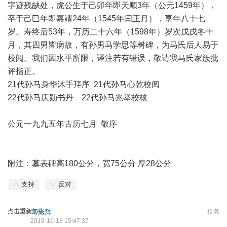
字迹残缺处，虎公生于己卯年即天顺3年（公元1459年），
卒于己巳年即嘉靖24年（1545年闰正月），享年八十七
岁。寿终后53年，万历二十六年（1598年）岁次戊戌冬十
月，其四男皆病故，有孙男马学思等树碑，为马氏后人易于
校阅。我们因水平所限，译注若有错误，敬请我马氏家族批
评指正。
21代孙马身华沐手拜序 21代孙马心乾校阅
22代孙马庆勋书丹 22代孙马兆举校核
公元一九九五年古历七月 敬序
附注：墓表碑高180公分，宽75公分 厚28公分
支持
反对
点击重新加载
马光辉
板凳
2019-10-18 15:47:37