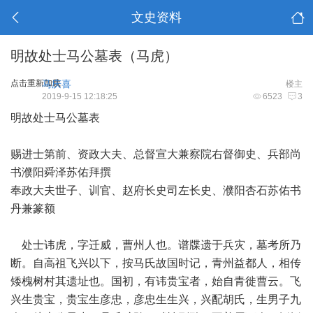
文史资料
明故处士马公墓表（马虎）
点击重新加载
马庆喜
楼主
2019-9-15 12:18:25
6523
3
明故处士马公墓表
赐进士第前、资政大夫、总督宣大兼察院右督御史、兵部尚
书濮阳舜泽苏佑拜撰
奉政大夫世子、训官、赵府长史司左长史、濮阳杏石苏佑书
丹兼篆额
处士讳虎，字迁威，曹州人也。谱牒遗于兵灾，墓考所乃
断。自高祖飞兴以下，按马氏故国时记，青州益都人，相传
矮槐树村其遗址也。国初，有讳贵宝者，始自青徙曹云。飞
兴生贵宝，贵宝生彦忠，彦忠生生兴，兴配胡氏，生男子九