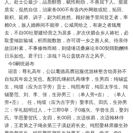
人。处士公最少，品质醇憨，赋性刚劲，不善屈下人。挺挺
质实，侃然自信，治家务000不有壶内外网敢或犯，拓田、
榖积、延师、训子，尉为旺姓然。顾好施予里间贫乏者，率
赖0火，族人婚葬间不能举，公咸周给之，有谢之者辄麾
去，不自00社塑建经营之为居多，岁次伏腊会乡人祷祀，必
取雯倾款输城，积而能数散，亦可谓一乡之善人矣。待亲侍
故旧朴素，不事修饰而精，则缱绻话桑麻论丰00契阔勤酬终
日乐如也。君子曰：凉哉？马公盖犹存古之风乎。
今0嗣统诞布
诏音：尊礼高年，公以耄德高膺冠服优游林壑含饴弄孙不
自知其年齿之笑也。配郭氏继郝氏再继李，生男四：纯锡监
生，纯缎（应为古字旁）贡士，纯熙寿官，纯臣太学生。纯
锡娶范、刘、李、张，生孙男三：（单人旁+吉）、（单人
旁+丕）、 任，纯缎（应为古字旁）娶李氏、田氏，生孙男
三：学礼聪明过人，十三即0举，子0殇矢。学曾生员，娶刘
氏。学思娶贺氏，女四，长00田，次适侯易，次适翰林侍
讲，王君第之子绳余第三子潢赵府长史。纯熙娶林席滕生孙