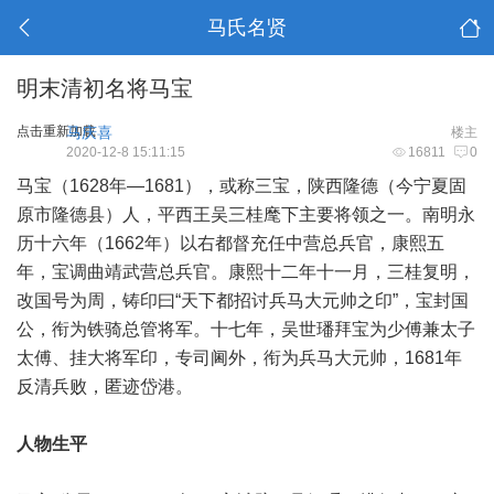
马氏名贤
明末清初名将马宝
点击重新加载
马庆喜
楼主
2020-12-8 15:11:15
16811
0
马宝（1628年—1681），或称三宝，陕西隆德（今宁夏固
原市隆德县）人，平西王吴三桂麾下主要将领之一。南明永
历十六年（1662年）以右都督充任中营总兵官，康熙五
年，宝调曲靖武营总兵官。康熙十二年十一月，三桂复明，
改国号为周，铸印曰“天下都招讨兵马大元帅之印”，宝封国
公，衔为铁骑总管将军。十七年，吴世璠拜宝为少傅兼太子
太傅、挂大将军印，专司阃外，衔为兵马大元帅，1681年
反清兵败，匿迹岱港。
人物生平