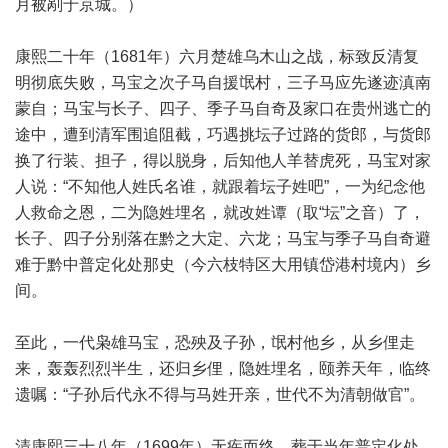
月被剐于京城。）
康熙二十年（1681年）六月楚雄乌木山之战，标致反清复
明彻底失败，马宝之次子马自援氓村，三子马应先遂迹滇南
蒙自；马宝与长子、四子、季子马自奇及家口在贵州逃亡的
途中，遭到清军围追阻截，巧遇挑坛子过路的货郎，与货郎
换了行装、担子，得以脱身，后知他人羊替虎死，马宝对家
人说：“不知他人姓氏名谁，就跟着坛子姓吧”，一为纪念他
人救命之恩，二为隐姓埋名，就改姓谭（取“坛”之音）了，
长子、四子分别落在黔之大定、六龙；马宝与季子马自奇避
难于黔中普定化处那史（今六枝特区大用镇岱港村境内）乡
间。
至此，一代枭雄马宝，恐殃及子孙，氓村他乡，从乡俚走
来，轰轰烈烈半生，还归乡俚，隐姓埋名，颐养天年，临终
遗嘱：“子孙后代永不得与马姓开亲，世代不为清朝做官”。
清康熙三十八年（1699年）无疾而终，葬于当年普定化处