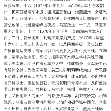
长沙解围。十六（1677年）年九月，马宝率大军万余攻韶
州，扼河西断清军水运，渡河至莲花山，炮轰韶州，女墙悉
毁、扎四营薄罗江。然额楚赴援，莽依图领兵出城夹击，四
营垒攻破，北退至帽峰山夜战，马宝败退；十二月，马宝率
军奔赴衡州。十七（1678年）年正月，又由湖南宜章入广
西，二月，复至衡州，扎营江东岸为声援；1677年（康熙
十六年），吴三桂失去尚、耿、以及陕西外援，又失江西，
右翼被清廷突破，清军可以抽出更多兵力对付吴三桂。在湖
南，清军连陷浏阳、平江，招降吴军水师主将林兴珠于湘
潭，湖南东北部已在清廷掌控之中。值此颓势，吴军势力已
有解体之状，为挽回声望，吴三桂以明裔断绝为由，示意部
下劝进，遂称帝，国号周，定都衡州，建元昭武，令所辖各
省开科取士。但创制新朝、取消复明口号等举措，反而使得
吴三桂更失民心。六月初，马宝攻下彬州，率数万人马南
下，又攻衡州大门永兴，清都统伊里布，副都统哈克山相继
战死；马宝占领清军河外营垒，清统领硕岱城中固守。马宝
三面环攻，昼夜不停；八月，永兴将要攻下，然吴三桂病