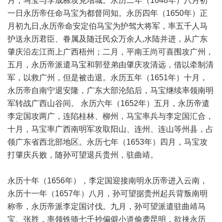
月，马宝与李成栋攻克增城。永历二年（1648年）八月初
一日永历帝任命马宝为都督同知。永历四年（1650年）正
月初九日,永历帝命安定伯马宝为护驾大将军，率五千人马
护送永历君臣、眷属及随迁民众万余人,水陆并进，从广东
肇庆沿左江而上广西梧州；二月，平南王尚可喜围攻广州，
五月，永历帝派遣马宝和郭登弟由肇庆攻清远，借以牵制清
军，以救广州，但是被击退。永历五年（1651年）十月，
永历帝自南宁退安隆，广东大部沦陷后，马宝继续率领南明
军转战广西山谷间。 永历六年（1652年）五月，永历帝遣
李定国攻两广，连陷桂林、柳州，马宝率兵与李定国汇合，
十月，马宝率广西南明军攻取阳山、连州、连山等州县，占
领广东省西北部地区。永历七年（1653年）四月，马宝攻
打肇庆兵败，随孙可望退兵贵州，驻曲靖。
永历十年（1656年），李定国迎接南明永历帝进入云南，
永历十一年（1657年）八月，孙可望据贵州起兵背叛南明
称帝，永历帝派李定国讨伐。九月，孙可望派遣驻曲靖马
宝、张胜，率领铁骑七千抄偏僻小道偷袭昆明，欲挟永历