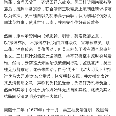
尚藩，命尚氏父子一齐返回辽东故乡。吴三桂听闻尚家被削
藩后，感到非常震惊，联合靖南王耿精忠上疏朝廷请求撤藩
以为试探。吴三桂自以为功勋高于尚耿，认为朝廷将仿效明
朝沐英故事，使其世守云南，并未完全作好造反准备
然而，康熙帝赞同尚书米思翰、明珠、莫洛撤藩之意，
以“撤藩亦反，不撤藩亦反”为由力排众议，宣布裁撤吴、耿
二藩。消息传来，吴藩震动，但吴三桂苦于没有适合起事的
名义。三桂原计划假意允诺朝廷，待率部撤至中原时突然发
难。然而，云南巡抚朱国治频繁催问行期，监视甚严，吴三
桂见形势难耐，遂杀朱国治，自号“周王”，以“大明天下都招
讨兵马大元帅”之名义举兵，恢复明朝衣冠，并发檄文表达
其反清复明之意，声称其为托孤受命，为汉奸乃忍辱负重，
然而对其亲手杀死永历帝则始终无法自圆其说，此成为其团
结民间反清复明势力的一大障碍。
康熙十二年（1673年）十一月，吴三桂反清复明，改国号