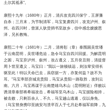
土尔其祗承”。
康熙十九年（1680年）正月，清兵攻克四川保宁，王屏藩
自杀；三月末，为节制清军，马宝复袭四川，攻克泸州、叙
州。在四川时，曾派人驮货捎书至故乡，信中感念嫂嫂恩
泽，兄长教悔。
康熙二十年（1681年）二月，清将彰（章）泰围困吴世璠
于云南昆明，吴世璠危迫，急令马宝自四川回援。为解昆明
之困，马宝弃泸州、叙州，攻占遵义，五月癸丑朔，清提督
周卜世至遵义，马宝曰：“我以一旅顿镇远，则汝辈安得长
驱至此！特以天命已去，虽窃据一方，亦复何益？故不为
耳。”马宝率部弃城克贵阳，马宝从贵阳一路取胜，攻到云
南。六月，马宝再谋于云南楚雄乌木山（昆明附近）佯败以
诱清章泰部将希福攻击，希福等至乌木山，马宝据险相持，
被击败，只剩百余人，不久，马宝越山逃遁，仅以身免。
（马宝替身携印至姚安与溃卒百人于七月赴希福军前降，九