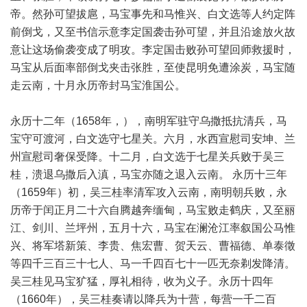
帝。然孙可望拔扈，马宝事先和马惟兴、白文选等人约定阵
前倒戈，又至书信示意李定国袭击孙可望，并且沿途放火故
意让这场偷袭变成了明攻。李定国击败孙可望回师救援时，
马宝从后面率部倒戈夹击张胜，至使昆明免遭涂炭，马宝随
走云南，十月永历帝封马宝淮国公。
永历十二年（1658年，），南明军驻守乌撒抵抗清兵，马
宝守可渡河，白文选守七星关。六月，水西宣慰司安坤、兰
州宣慰司奢保受降。十二月，白文选于七星关兵败于吴三
桂，溃退乌撒后入滇，马宝亦随之退入云南。 永历十三年
（1659年）初，吴三桂率清军攻入云南，南明朝兵败，永
历帝于闰正月二十六自腾越奔缅甸，马宝败走鹤庆，又至丽
江、剑川、兰坪州，五月十六，马宝在澜沧江率叙国公马惟
兴、将军塔新策、李贵、焦宏曹、贺天云、曹福德、单泰徵
等四千三百三十七人、马一千四百七十一匹无奈剃发降清。
吴三桂见马宝犷猛，厚礼相待，收为义子。永历十四年
（1660年），吴三桂奏请以降兵为十营，每营一千二百