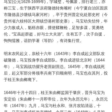
马宝(公元1628-1699年)，字城璧，号佩瑗，排行老三，亦
称三宝，生于陕西平凉府隆德转角嘴村（今宁夏自治区固原
市隆德县沙塘镇马家河村），卒于贵州普定化处那史村（今
贵州省六枝特区大用镇岱港村那史寨）。马宝幼失怙恃，年
少力敌成人，魁梧赤眼，擅使鞣鞭枪，足智多谋，英勇绝
伦，“宝虽起群盗，好与士大夫游”。生有五子，次子自援，
恂恂懦雅，谙韵学著《等韵》，有诗集行世。
明末农民起义，祟桢十六年（1643年）李自成起义部队攻
破隆德，马宝投身李自成部队。李自成进驻北京时（1644
年），马宝因战功擢升老营副营总。1645年，李自成战死
后，起义军部分将领率兵南下归顺南明，马宝也在其列，投
于桂王朱由榔麾下。
1646年十月十四日，桂王朱由榔监国于肇庆，晋升马宝为
安定伯（朱由榔十一月即帝位，次年为永历元年）。永历元
年（1647年）九月，马宝与杜永和、张月攻陷清远，十