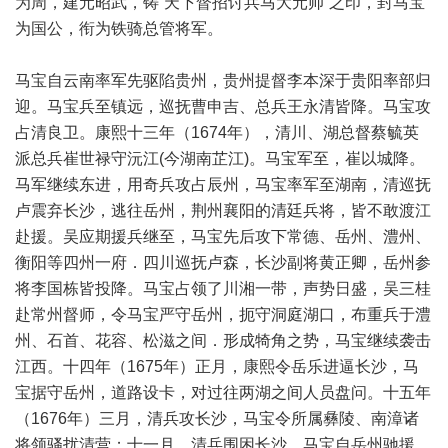
为周，建元昭武，铸“天下督招讨兵马大元帅”之印，封马宝
为国公，衔为铁骑总管将军。
马宝自云南率军先驱陷贵州，贵州提督李本深于贵阳率部归
迎。马宝兵至镇远，巡抚曹申吉、总兵王永清皆降。马宝攻
占清良卫。康熙十三年（1674年），清川、湖总督蔡毓英
派总兵崔世禄守沅江(今湖南芷江)。马宝军至，崔以城降。
马军继续东进，用奇兵攻占辰州，马宝率军至湖南，清巡抚
卢震弃长沙，逃往岳州，荆州襄阳的清廷兵将，皆不敢渡江
赴援。吴应期援兵继至，马宝先后攻下常德、岳州、澧州、
衡阳等四州一府．四川巡抚卢森，长沙副将黄正卿，岳州参
将李国栋皆投降。马宝占领了川湘一带，声势日盛，吴三桂
赴常州督师，令马宝严守岳州，扼守洞庭湖口，布重兵于澧
州、石首、花容、松滋之间．形成犄角之势，马宝继续袭击
江西。十四年（1675年）正月，康熙令岳乐进逼长沙，马
宝据守岳州，道路设卡，对过往两湖之间人员盘问。十五年
（1676年）三月，清兵攻长沙，马宝令所属彝陵、南漳诸
将领骚扰清营；十一月，清兵围困长沙，马宝自岳州驰援，