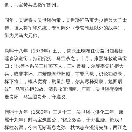
逝，马宝焚兵营撤军衡州。
同年，吴诸将立吴世璠为帝，吴世璠拜马宝为少傅兼太子太
傅、挂大将军印总统，专司阃外（专管朝廷以外的战事），
衔为兵马大元帅。
康熙十八年（1679年）五月，简亲王喇布任命益阳知县徐
璫参议道衔，持诏招抚，马宝杀之；十月，康熙降敕谕马宝
曰：“尔等本系吴三桂藩下人，三桂反叛，尔等率党抗拒大
兵，或非本怀。尔若能悔罪归诚，前罪悉赦，仍论功叙录，
标下将士，概从宽宥，酌量加恩，尔其尽释疑衷，勉图后
效”，马宝抗拒如故。清兵收复湖南、广西，吴世璠弃衡州
走贵阳，马宝退贵州，守遵义。
康熙十九年（1680年）三月十三，吴世璠（洪化二年、康
熙十九年）封马宝豫国公，“锡之敕命，子孙世袭。於戏！
标柱名留，今古无惭新息之孙，枕戈志在澄清先胙，西江之