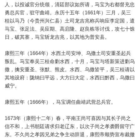
人，以投诚官分统领，清廷部议如所请，马宝为右都督充忠
勇总兵官，驻守曲靖。永历十五年（1661年）三月，吴三
桂以马乃（今贵州兴仁县）土司龙吉兆称兵响应李定国，遣
马宝、张足法、吴应期、高启隆、赵良栋等讨伐，攻七十馀
日，破其寨，马宝斩龙吉兆，以其地为普安县。
康熙三年（1664年）水西土司安坤、乌撒土司安重圣起兵
叛乱。马宝奉吴三桂命剿水西，十月，马宝与塔新策进剿乌
撒，擒安重圣、张默、熊皮。水西、乌撒皆平，吴三桂请以
其地设府：陇纳曰平远，大方曰大定，水西曰黔西，乌撒曰
威宁。
康熙五年（1666年），马宝调任曲靖武营总兵官。
1673年（康熙十二年）春，平南王尚可喜因与其长子尚之
信不和，上书朝廷请求归老辽东，以次子尚之孝袭爵留守广
东。不久尚之孝因兄弟之争主动辞退，康熙帝顺势宣布裁撤