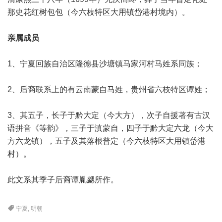
那史花红树包包（今六枝特区大用镇岱港村境内）。
亲属成员
1、宁夏回族自治区隆德县沙塘镇马家河村马姓系同族；
2、后裔联系上的有云南蒙自马姓，贵州省六枝特区谭姓；
3、其五子，长子于黔大定（今大方），次子自援著有古汉
语拼音《等韵》，三子于滇蒙自，四子于黔大定六龙（今大
方六龙镇），五子及其落根普定（今六枝特区大用镇岱港
村）。
此文系其季子后裔谭胤勰所作。
宁夏
,
明朝