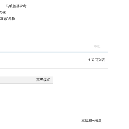
——马毓德墓碑考
志铭
墓志”考释
举报
返回列表
高级模式
本版积分规则