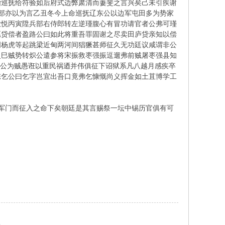
诣巡抚给符验如后府式边弊肃清而萋斐之言兴矣己未引疾谢
部亦以为言乙丑冬今上命巡抚辽东公以边军屯田多为势家
大悦丙寅陞兵部右侍郎转左逆瑾腹心有冒功请官者公弗可瑾
愿贷偿者盈路公曰如此将重吾罪固谢之尽卖田庐贷亲知以偿
明杨虎等起跳梁近甸两河间猖獗甚师征久无功廷议咸谓非公
史巳贼势转炽公遣参将宋振救枣强振逗遛弗前贼屠枣强县知
言者劾公为贼愚诳以重民祸迺并伟俱征下诏狱系凡八越月感疾卒
陈乞公曰乞字岂宜出吾口竟弗乞慷慨尚义挥金如土苴博学工
军门而征入之命下矣朝廷是其言赐祭一坛中锡历官俱有可
）