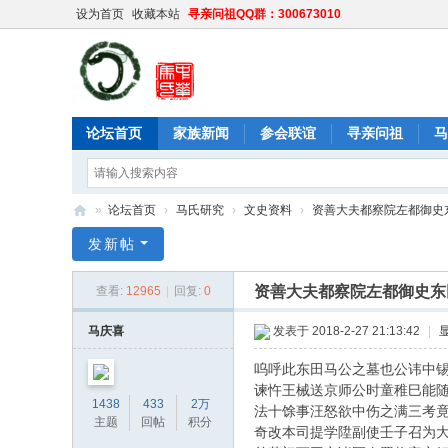
设为首页
收藏本站
寻亲问祖QQ群：300673010
论坛首页
家族新闻
参会联谊
寻亲问祖
马
»
论坛首页
›
马氏研究
›
文史资料
›
资善大夫都察院左都御史东
中
发新帖
华
资善大夫都察院左都御史东
查看:
12965
|
回复:
0
马
氏
马庆喜
发表于 2018-2-27 21:13:42
|
网
呜呼此东田马公之墓也公讳中
谏忤王械送京师公时童稚巳能
1438
433
2万
法十馀事汪怒欲中伤之满三考
主题
回帖
积分
奇改本司提学陞副使壬子召为