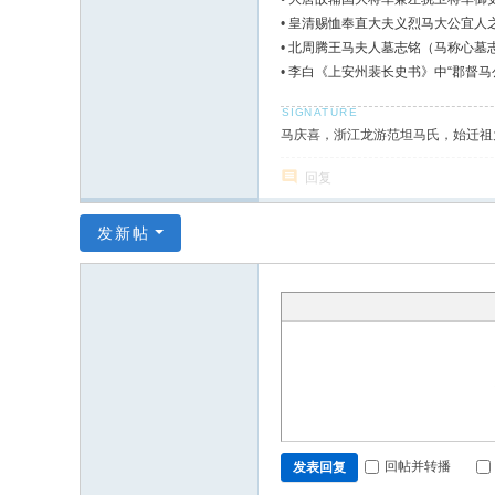
•
皇清赐恤奉直大夫义烈马大公宜人
•
北周腾王马夫人墓志铭（马称心墓
•
李白《上安州裴长史书》中“郡督马
马庆喜，浙江龙游范坦马氏，始迁祖
回复
发新帖
回帖并转播
发表回复