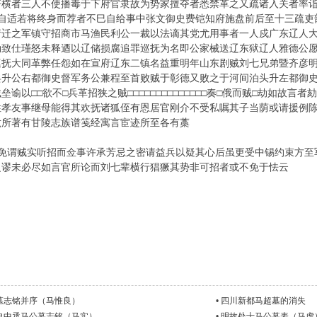
奸横者三人不使播毒于下府官隶故为势家擅夺者悉禁革之又疏诸入关者率
以自适若将终身而荐者不巳自给事中张文御史费铠知府施盘前后至十三疏吏
请迁之军镇守招商市马渔民利公一裁以法谪其党尤用事者一人戍广东辽人
勒致仕瑾怒未释迺以辽储损腐追罪巡抚为名即公家械送辽东狱辽人雅德公
巡抚大同革弊任怨如在宣府辽东二镇名益重明年山东剧贼刘七兄弟暨齐彦
兵升公右都御史督军务公兼程至首败贼于彰德又败之于河间泊头升左都御
谕以□□欲不□兵革招狭之贼□□□□□□□□□□□□□□奏□俄而贼□劫如故
性孝友事继母能得其欢抚诸狐侄有恩居官刚介不受私嘱其子当荫或请援例
六所著有甘陵志族谱笺经寓言宦迹所至各有藁
?免谓贼实听招而佥事许承芳忌之密请益兵以疑其心后虽更受中锡约束方至
之谬未必尽如言官所论而刘七辈横行猖獗其势非可招者或不免于怯云
墓志铭并序（马惟良）
•
四川新都马超墓的消失
史中丞马公墓志铭（马实）
•
明故处士马公墓表（马虎