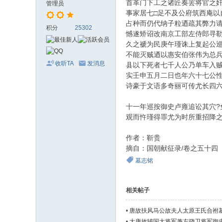
首革门下工之诸匠奏罢将官之
管理员
事家居七□足不及公府筑西庵
占种而仍代纳子粒迺疏其弊力
积分
25302
憾遂矫诏改南京工部左侍郎寻
久之褫为民庚午瑾诛上复起公
不能灭贼迺以惠安伯张伟为总
收听TA
发消息
县以下死者七千人公乃单车入贼垒
实壬申五月二日也年六十七公
诗豪于文语多奇丽可传尤长四
十一年巡按御史卢雍追讼其穴
观而忤瑾得罪尤为时所重招降
作者：靳贵
摘自：国朝献征录/卷之五十四
墓志铭
相关帖子
•
唐故扶风马公故夫人太原王氏合祔
•
大唐故辅国大将军兼左骁卫将军御