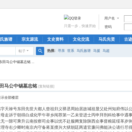
用户名
只需一步，快速开始
密码
氏族谱
宗支源流
文史资料
文化交流
马氏先贤
古
热搜:
寻亲
世系
马氏族谱
马援
马超
帖子
搜
田马公中锡墓志铭 ...
索
田马公中锡墓志铭
[复制链接]
显示全部楼层
锡字天禄号东田先世大都人曾祖归义驿丞周始居故城祖显父处州知府伟以
随母走诉于朝得白成化甲午举乡闱荐第一乙未登进士丙申拜刑科给事中遇
竟无一隙可乘升云南按察司佥事以忧不赴服阕复除陕西佥事督粮延绥革岁
大理寺右少卿时南京内守备蒋某擅兴大狱朝廷两遣官廉问弗能决公请行尽