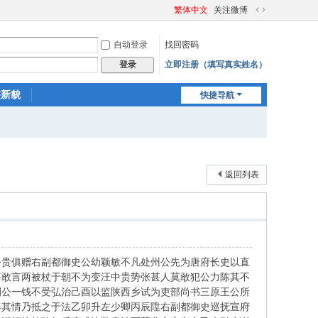
繁体中文
关注微博
切
换
自动登录
找回密码
到
宽
立即注册（填写真实姓名）
登录
版
迹新貌
快捷导航
返回列表
公贵俱赠右副都御史公幼颖敏不凡处州公先为唐府长史以直
事敢言两被杖于朝不为变汪中贵势张甚人莫敢犯公力陈其不
例公一钱不受弘治己酉以监陕西乡试为吏部尚书三原王公所
得其情乃抵之于法乙卯升左少卿丙辰陞右副都御史巡抚宣府