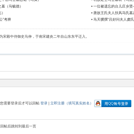
之墓（马毓德）
•
一位被遗忘的台儿庄乡贤
志）
•
唐故王氏夫人扶风马氏墓
公”考辨
•
马天骥撰“吕好问夫人虞氏
为宋殿中侍御史马伸，于南宋建炎二年自山东东平迁入。
您需要登录后才可以回帖
登录
|
立即注册（填写真实姓名）
回帖后跳转到最后一页